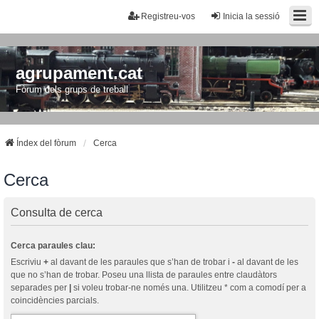
Registreu-vos
Inicia la sessió
agrupament.cat
Fòrum dels grups de treball
Índex del fòrum
Cerca
Cerca
Consulta de cerca
Cerca paraules clau:
Escriviu
+
al davant de les paraules que s’han de trobar i
-
al davant de les
que no s’han de trobar. Poseu una llista de paraules entre claudàtors
separades per
|
si voleu trobar-ne només una. Utilitzeu * com a comodí per a
coincidències parcials.