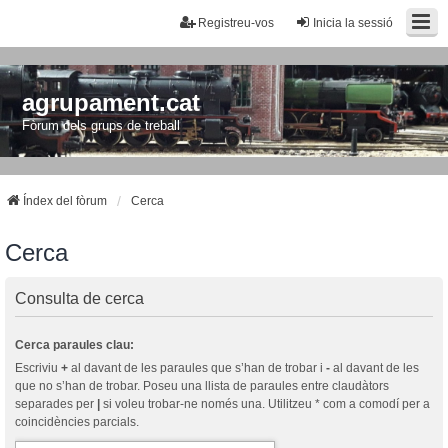
Registreu-vos
Inicia la sessió
agrupament.cat
Fòrum dels grups de treball
Índex del fòrum
Cerca
Cerca
Consulta de cerca
Cerca paraules clau:
Escriviu
+
al davant de les paraules que s’han de trobar i
-
al davant de les
que no s’han de trobar. Poseu una llista de paraules entre claudàtors
separades per
|
si voleu trobar-ne només una. Utilitzeu * com a comodí per a
coincidències parcials.