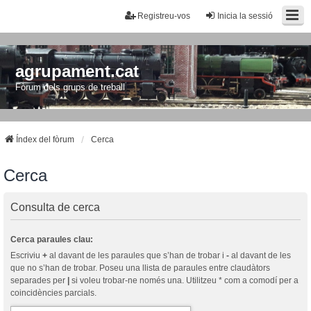
Registreu-vos
Inicia la sessió
agrupament.cat
Fòrum dels grups de treball
Índex del fòrum
Cerca
Cerca
Consulta de cerca
Cerca paraules clau:
Escriviu
+
al davant de les paraules que s’han de trobar i
-
al davant de les
que no s’han de trobar. Poseu una llista de paraules entre claudàtors
separades per
|
si voleu trobar-ne només una. Utilitzeu * com a comodí per a
coincidències parcials.