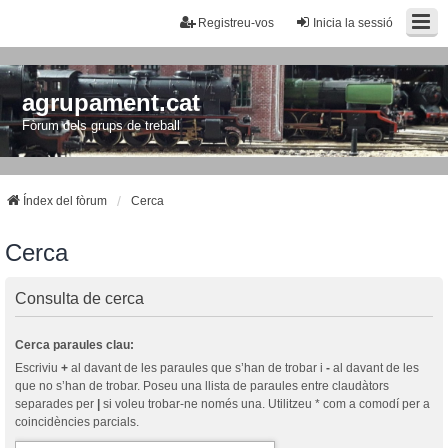
Registreu-vos
Inicia la sessió
agrupament.cat
Fòrum dels grups de treball
Índex del fòrum
Cerca
Cerca
Consulta de cerca
Cerca paraules clau:
Escriviu
+
al davant de les paraules que s’han de trobar i
-
al davant de les
que no s’han de trobar. Poseu una llista de paraules entre claudàtors
separades per
|
si voleu trobar-ne només una. Utilitzeu * com a comodí per a
coincidències parcials.