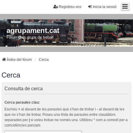
Registreu-vos
Inicia la sessió
agrupament.cat
Fòrum dels grups de treball
Índex del fòrum
Cerca
Cerca
Consulta de cerca
Cerca paraules clau:
Escriviu
+
al davant de les paraules que s’han de trobar i
-
al davant de les
que no s’han de trobar. Poseu una llista de paraules entre claudàtors
separades per
|
si voleu trobar-ne només una. Utilitzeu * com a comodí per a
coincidències parcials.