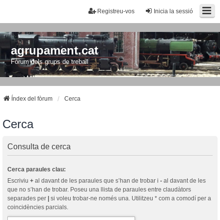
Registreu-vos
Inicia la sessió
agrupament.cat
Fòrum dels grups de treball
Índex del fòrum
Cerca
Cerca
Consulta de cerca
Cerca paraules clau:
Escriviu
+
al davant de les paraules que s’han de trobar i
-
al davant de les
que no s’han de trobar. Poseu una llista de paraules entre claudàtors
separades per
|
si voleu trobar-ne només una. Utilitzeu * com a comodí per a
coincidències parcials.