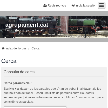
Registreu-vos
Inicia la sessió
agrupament.cat
Fòrum dels grups de treball
Índex del fòrum
Cerca
Cerca
Consulta de cerca
Cerca paraules clau:
Escriviu
+
al davant de les paraules que s’han de trobar i
-
al davant de les
que no s’han de trobar. Poseu una llista de paraules entre claudàtors
separades per
|
si voleu trobar-ne només una. Utilitzeu * com a comodí per a
coincidències parcials.