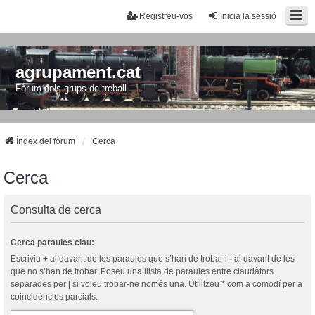
Registreu-vos
Inicia la sessió
agrupament.cat
Fòrum dels grups de treball
Índex del fòrum
Cerca
Cerca
Consulta de cerca
Cerca paraules clau:
Escriviu
+
al davant de les paraules que s’han de trobar i
-
al davant de les
que no s’han de trobar. Poseu una llista de paraules entre claudàtors
separades per
|
si voleu trobar-ne només una. Utilitzeu * com a comodí per a
coincidències parcials.