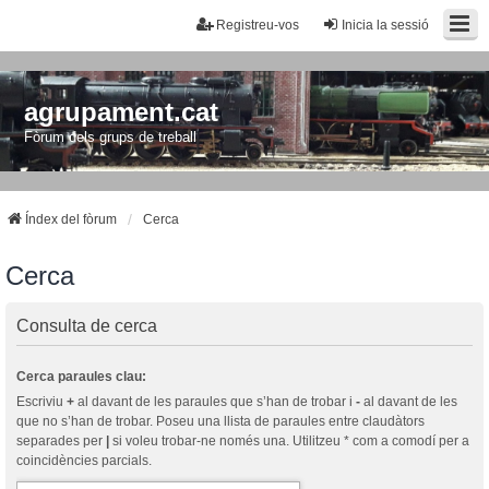
Registreu-vos
Inicia la sessió
agrupament.cat
Fòrum dels grups de treball
Índex del fòrum
Cerca
Cerca
Consulta de cerca
Cerca paraules clau:
Escriviu
+
al davant de les paraules que s’han de trobar i
-
al davant de les
que no s’han de trobar. Poseu una llista de paraules entre claudàtors
separades per
|
si voleu trobar-ne només una. Utilitzeu * com a comodí per a
coincidències parcials.