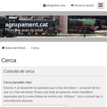
Registreu-vos
Inicia la sessió
agrupament.cat
Fòrum dels grups de treball
Índex del fòrum
Cerca
Cerca
Consulta de cerca
Cerca paraules clau:
Escriviu
+
al davant de les paraules que s’han de trobar i
-
al davant de les
que no s’han de trobar. Poseu una llista de paraules entre claudàtors
separades per
|
si voleu trobar-ne només una. Utilitzeu * com a comodí per a
coincidències parcials.