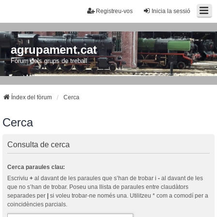
Registreu-vos
Inicia la sessió
agrupament.cat
Fòrum dels grups de treball
Índex del fòrum
Cerca
Cerca
Consulta de cerca
Cerca paraules clau:
Escriviu
+
al davant de les paraules que s’han de trobar i
-
al davant de les
que no s’han de trobar. Poseu una llista de paraules entre claudàtors
separades per
|
si voleu trobar-ne només una. Utilitzeu * com a comodí per a
coincidències parcials.