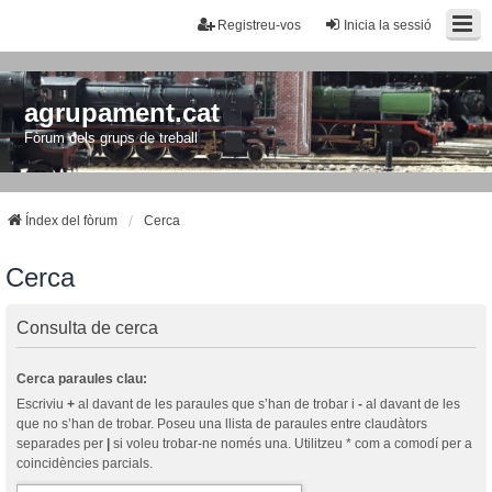
Registreu-vos
Inicia la sessió
agrupament.cat
Fòrum dels grups de treball
Índex del fòrum
Cerca
Cerca
Consulta de cerca
Cerca paraules clau:
Escriviu
+
al davant de les paraules que s’han de trobar i
-
al davant de les
que no s’han de trobar. Poseu una llista de paraules entre claudàtors
separades per
|
si voleu trobar-ne només una. Utilitzeu * com a comodí per a
coincidències parcials.