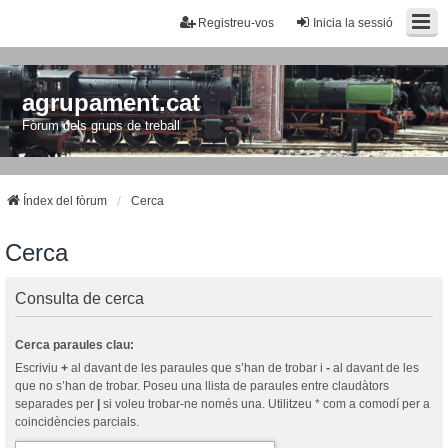
Registreu-vos
Inicia la sessió
agrupament.cat
Fòrum dels grups de treball
Índex del fòrum
Cerca
Cerca
Consulta de cerca
Cerca paraules clau:
Escriviu
+
al davant de les paraules que s’han de trobar i
-
al davant de les
que no s’han de trobar. Poseu una llista de paraules entre claudàtors
separades per
|
si voleu trobar-ne només una. Utilitzeu * com a comodí per a
coincidències parcials.