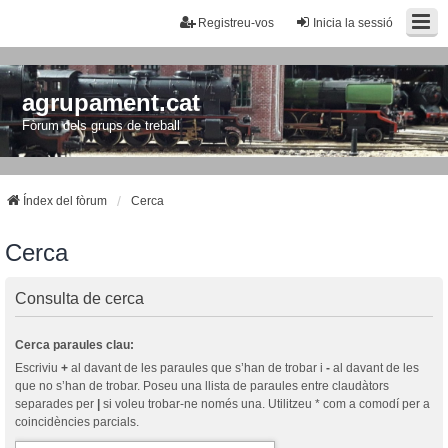
Registreu-vos
Inicia la sessió
agrupament.cat
Fòrum dels grups de treball
Índex del fòrum
Cerca
Cerca
Consulta de cerca
Cerca paraules clau:
Escriviu
+
al davant de les paraules que s’han de trobar i
-
al davant de les
que no s’han de trobar. Poseu una llista de paraules entre claudàtors
separades per
|
si voleu trobar-ne només una. Utilitzeu * com a comodí per a
coincidències parcials.