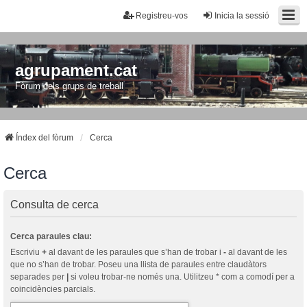
Registreu-vos
Inicia la sessió
agrupament.cat
Fòrum dels grups de treball
Índex del fòrum
Cerca
Cerca
Consulta de cerca
Cerca paraules clau:
Escriviu
+
al davant de les paraules que s’han de trobar i
-
al davant de les
que no s’han de trobar. Poseu una llista de paraules entre claudàtors
separades per
|
si voleu trobar-ne només una. Utilitzeu * com a comodí per a
coincidències parcials.