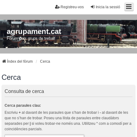
Registreu-vos
Inicia la sessió
agrupament.cat
Fòrum dels grups de treball
Índex del fòrum
Cerca
Cerca
Consulta de cerca
Cerca paraules clau:
Escriviu
+
al davant de les paraules que s’han de trobar i
-
al davant de les
que no s’han de trobar. Poseu una llista de paraules entre claudàtors
separades per
|
si voleu trobar-ne només una. Utilitzeu * com a comodí per a
coincidències parcials.