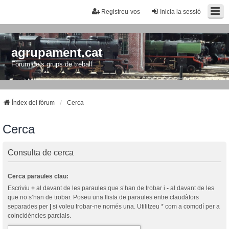
Registreu-vos
Inicia la sessió
agrupament.cat
Fòrum dels grups de treball
Índex del fòrum
Cerca
Cerca
Consulta de cerca
Cerca paraules clau:
Escriviu
+
al davant de les paraules que s’han de trobar i
-
al davant de les
que no s’han de trobar. Poseu una llista de paraules entre claudàtors
separades per
|
si voleu trobar-ne només una. Utilitzeu * com a comodí per a
coincidències parcials.