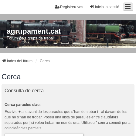
Registreu-vos
Inicia la sessió
agrupament.cat
Fòrum dels grups de treball
Índex del fòrum
Cerca
Cerca
Consulta de cerca
Cerca paraules clau:
Escriviu
+
al davant de les paraules que s’han de trobar i
-
al davant de les
que no s’han de trobar. Poseu una llista de paraules entre claudàtors
separades per
|
si voleu trobar-ne només una. Utilitzeu * com a comodí per a
coincidències parcials.