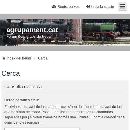
Registreu-vos
Inicia la sessió
agrupament.cat
Fòrum dels grups de treball
Índex del fòrum
Cerca
Cerca
Consulta de cerca
Cerca paraules clau:
Escriviu
+
al davant de les paraules que s’han de trobar i
-
al davant de les
que no s’han de trobar. Poseu una llista de paraules entre claudàtors
separades per
|
si voleu trobar-ne només una. Utilitzeu * com a comodí per a
coincidències parcials.