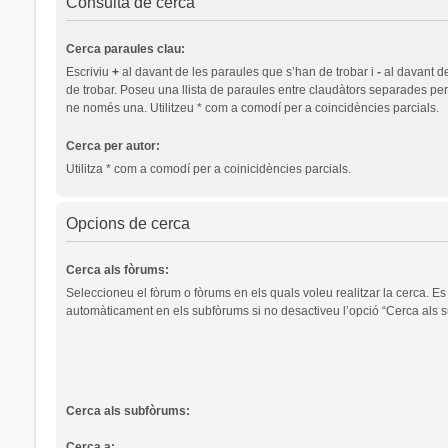
Consulta de cerca
Cerca paraules clau:
Escriviu
+
al davant de les paraules que s’han de trobar i
-
al davant d
de trobar. Poseu una llista de paraules entre claudàtors separades pe
ne només una. Utilitzeu * com a comodí per a coincidències parcials.
Cerca per autor:
Utilitza * com a comodí per a coinicidències parcials.
Opcions de cerca
Cerca als fòrums:
Seleccioneu el fòrum o fòrums en els quals voleu realitzar la cerca. Es
automàticament en els subfòrums si no desactiveu l’opció “Cerca als s
Cerca als subfòrums:
Cerca a: