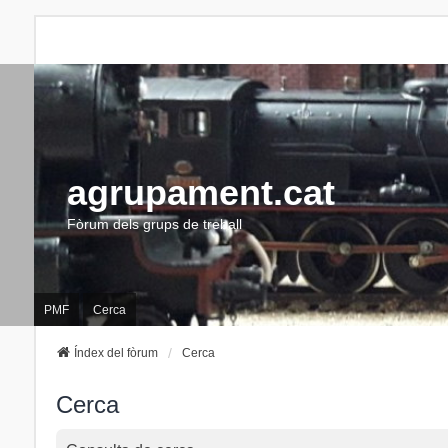
agrupament.cat
Fòrum dels grups de treball
PMF
Cerca
Índex del fòrum
Cerca
Cerca