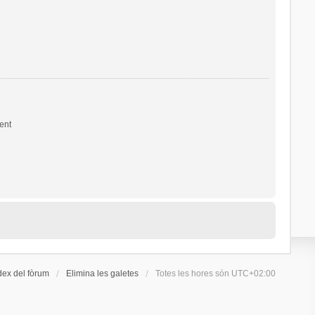
ent
dex del fòrum
Elimina les galetes
Totes les hores són
UTC+02:00