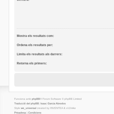
Mostra els resultats com:
Ordena els resultats per:
Limita els resultats als darrers:
Retorna els primers:
Funciona amb
phpBB
® Forum Software © phpBB Limited
Traducció del phpBB: Isaac Garcia Abrodos
Style
we_universal
created by INVENTEA & v12mike
Privadesa
|
Condicions