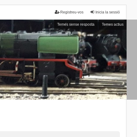
Registreu-vos
Inicia la sessió
Temes sense resposta
Temes actius