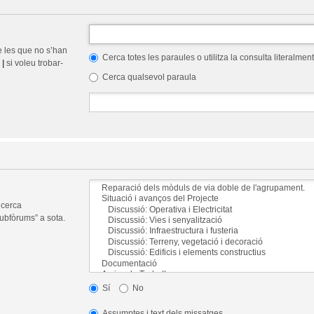
e les que no s’han
Cerca totes les paraules o utilitza la consulta literalment
r
|
si voleu trobar-
Cerca qualsevol paraula
 cerca
ubfòrums” a sota.
Sí
No
Assumptes i text dels missatges