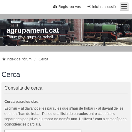
Registreu-vos
Inicia la sessió
agrupament.cat
Fòrum dels grups de treball
Índex del fòrum
Cerca
Cerca
Consulta de cerca
Cerca paraules clau:
Escriviu
+
al davant de les paraules que s’han de trobar i
-
al davant de les
que no s’han de trobar. Poseu una llista de paraules entre claudàtors
separades per
|
si voleu trobar-ne només una. Utilitzeu * com a comodí per a
coincidències parcials.