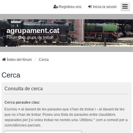
Registreu-vos
Inicia la sessió
agrupament.cat
Fòrum dels grups de treball
Índex del fòrum
Cerca
Cerca
Consulta de cerca
Cerca paraules clau:
Escriviu
+
al davant de les paraules que s’han de trobar i
-
al davant de les
que no s’han de trobar. Poseu una llista de paraules entre claudàtors
separades per
|
si voleu trobar-ne només una. Utilitzeu * com a comodí per a
coincidències parcials.