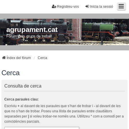
Registreu-vos
Inicia la sessió
agrupament.cat
Fòrum dels grups de treball
Índex del fòrum
Cerca
Cerca
Consulta de cerca
Cerca paraules clau:
Escriviu
+
al davant de les paraules que s’han de trobar i
-
al davant de les
que no s’han de trobar. Poseu una llista de paraules entre claudàtors
separades per
|
si voleu trobar-ne només una. Utilitzeu * com a comodí per a
coincidències parcials.