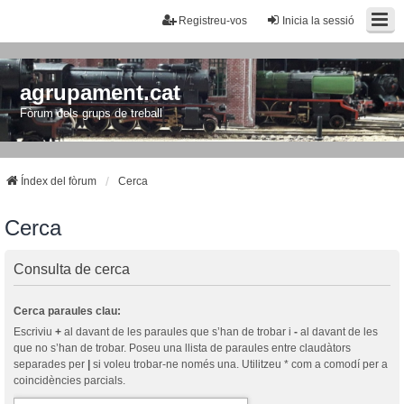
Registreu-vos
Inicia la sessió
agrupament.cat
Fòrum dels grups de treball
Índex del fòrum
Cerca
Cerca
Consulta de cerca
Cerca paraules clau:
Escriviu
+
al davant de les paraules que s’han de trobar i
-
al davant de les
que no s’han de trobar. Poseu una llista de paraules entre claudàtors
separades per
|
si voleu trobar-ne només una. Utilitzeu * com a comodí per a
coincidències parcials.