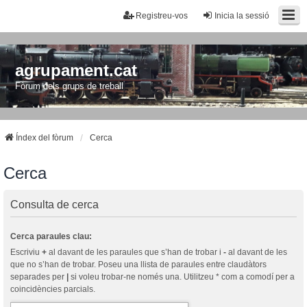
Registreu-vos
Inicia la sessió
agrupament.cat
Fòrum dels grups de treball
Índex del fòrum
Cerca
Cerca
Consulta de cerca
Cerca paraules clau:
Escriviu
+
al davant de les paraules que s’han de trobar i
-
al davant de les
que no s’han de trobar. Poseu una llista de paraules entre claudàtors
separades per
|
si voleu trobar-ne només una. Utilitzeu * com a comodí per a
coincidències parcials.