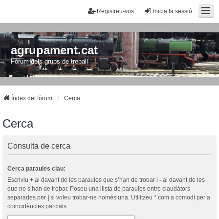
Registreu-vos
Inicia la sessió
agrupament.cat
Fòrum dels grups de treball
Índex del fòrum
Cerca
Cerca
Consulta de cerca
Cerca paraules clau:
Escriviu
+
al davant de les paraules que s’han de trobar i
-
al davant de les
que no s’han de trobar. Poseu una llista de paraules entre claudàtors
separades per
|
si voleu trobar-ne només una. Utilitzeu * com a comodí per a
coincidències parcials.