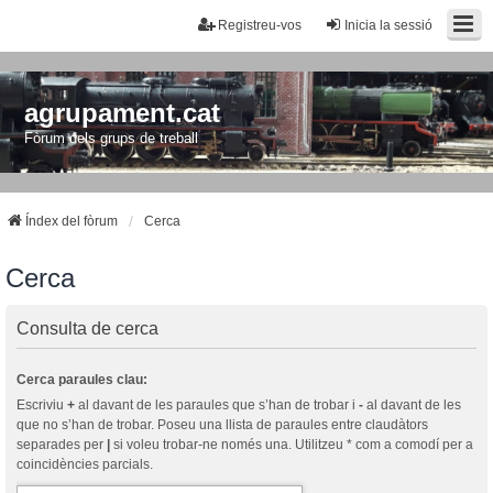
Registreu-vos
Inicia la sessió
agrupament.cat
Fòrum dels grups de treball
Índex del fòrum
Cerca
Cerca
Consulta de cerca
Cerca paraules clau:
Escriviu
+
al davant de les paraules que s’han de trobar i
-
al davant de les
que no s’han de trobar. Poseu una llista de paraules entre claudàtors
separades per
|
si voleu trobar-ne només una. Utilitzeu * com a comodí per a
coincidències parcials.