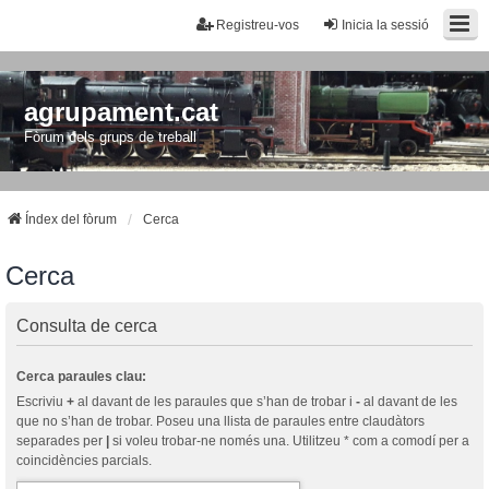
Registreu-vos
Inicia la sessió
agrupament.cat
Fòrum dels grups de treball
Índex del fòrum
Cerca
Cerca
Consulta de cerca
Cerca paraules clau:
Escriviu
+
al davant de les paraules que s’han de trobar i
-
al davant de les
que no s’han de trobar. Poseu una llista de paraules entre claudàtors
separades per
|
si voleu trobar-ne només una. Utilitzeu * com a comodí per a
coincidències parcials.