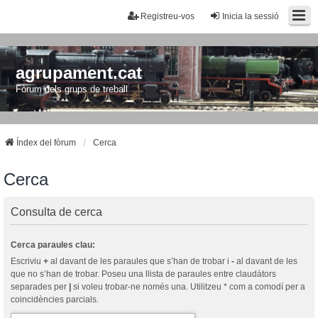
Registreu-vos
Inicia la sessió
agrupament.cat
Fòrum dels grups de treball
Índex del fòrum
Cerca
Cerca
Consulta de cerca
Cerca paraules clau:
Escriviu
+
al davant de les paraules que s’han de trobar i
-
al davant de les
que no s’han de trobar. Poseu una llista de paraules entre claudàtors
separades per
|
si voleu trobar-ne només una. Utilitzeu * com a comodí per a
coincidències parcials.