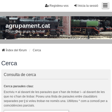
Registreu-vos
Inicia la sessió
agrupament.cat
Fòrum dels grups de treball
Índex del fòrum
Cerca
Cerca
Consulta de cerca
Cerca paraules clau:
Escriviu
+
al davant de les paraules que s’han de trobar i
-
al davant de les
que no s’han de trobar. Poseu una llista de paraules entre claudàtors
separades per
|
si voleu trobar-ne només una. Utilitzeu * com a comodí per a
coincidències parcials.