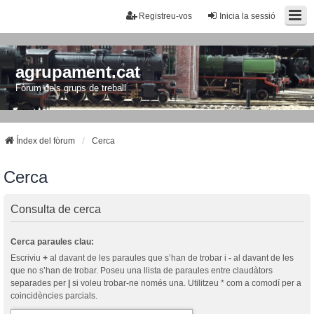
Registreu-vos
Inicia la sessió
agrupament.cat
Fòrum dels grups de treball
Índex del fòrum
Cerca
Cerca
Consulta de cerca
Cerca paraules clau:
Escriviu
+
al davant de les paraules que s’han de trobar i
-
al davant de les
que no s’han de trobar. Poseu una llista de paraules entre claudàtors
separades per
|
si voleu trobar-ne només una. Utilitzeu * com a comodí per a
coincidències parcials.