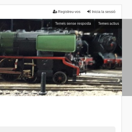
Registreu-vos
Inicia la sessió
Temes sense resposta
Temes actius