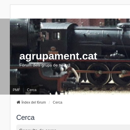
agrupament.cat
Fòrum dels grups de treball
PMF
Cerca
Índex del fòrum
Cerca
Cerca