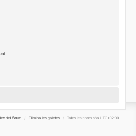
ent
dex del fòrum
Elimina les galetes
Totes les hores són
UTC+02:00