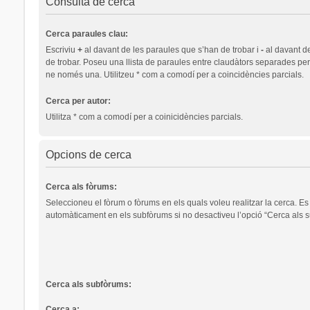
Consulta de cerca
Cerca paraules clau:
Escriviu
+
al davant de les paraules que s’han de trobar i
-
al davant d
de trobar. Poseu una llista de paraules entre claudàtors separades pe
ne només una. Utilitzeu * com a comodí per a coincidències parcials.
Cerca per autor:
Utilitza * com a comodí per a coinicidències parcials.
Opcions de cerca
Cerca als fòrums:
Seleccioneu el fòrum o fòrums en els quals voleu realitzar la cerca. Es
automàticament en els subfòrums si no desactiveu l’opció “Cerca als s
Cerca als subfòrums:
Cerca a: