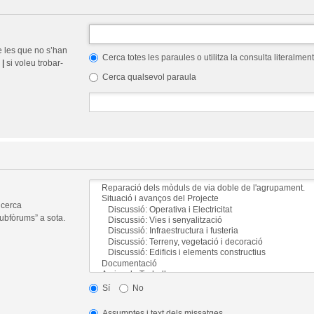
e les que no s’han
Cerca totes les paraules o utilitza la consulta literalment
r
|
si voleu trobar-
Cerca qualsevol paraula
 cerca
ubfòrums” a sota.
Sí
No
Assumptes i text dels missatges