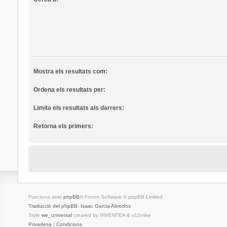
Mostra els resultats com:
Ordena els resultats per:
Limita els resultats als darrers:
Retorna els primers:
Funciona amb
phpBB
® Forum Software © phpBB Limited
Traducció del phpBB: Isaac Garcia Abrodos
Style
we_universal
created by INVENTEA & v12mike
Privadesa
|
Condicions