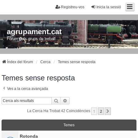
Registreu-vos
Inicia la sessió
agrupament.cat
Fòrum dels grups de treball
Índex del fòrum
Cerca
Temes sense resposta
Temes sense resposta
Ves a la cerca avançada
Cerca
Cerca Avançada
1
2
Següent
La Cerca Ha Trobat 42 Coincidències
Temes
Rotonda