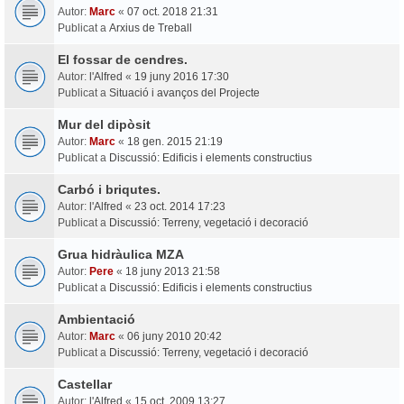
Autor:
Marc
«
07 oct. 2018 21:31
Publicat a
Arxius de Treball
El fossar de cendres.
Autor:
l'Alfred
«
19 juny 2016 17:30
Publicat a
Situació i avanços del Projecte
Mur del dipòsit
Autor:
Marc
«
18 gen. 2015 21:19
Publicat a
Discussió: Edificis i elements constructius
Carbó i briqutes.
Autor:
l'Alfred
«
23 oct. 2014 17:23
Publicat a
Discussió: Terreny, vegetació i decoració
Grua hidràulica MZA
Autor:
Pere
«
18 juny 2013 21:58
Publicat a
Discussió: Edificis i elements constructius
Ambientació
Autor:
Marc
«
06 juny 2010 20:42
Publicat a
Discussió: Terreny, vegetació i decoració
Castellar
Autor:
l'Alfred
«
15 oct. 2009 13:27