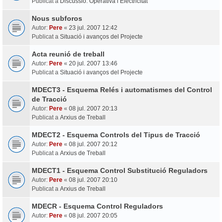
Publicat a
Discussió: Operativa i Electricitat
Nous subforos
Autor:
Pere
«
23 jul. 2007 12:42
Publicat a
Situació i avanços del Projecte
Acta reunió de treball
Autor:
Pere
«
20 jul. 2007 13:46
Publicat a
Situació i avanços del Projecte
MDECT3 - Esquema Relés i automatismes del Control
de Tracció
Autor:
Pere
«
08 jul. 2007 20:13
Publicat a
Arxius de Treball
MDECT2 - Esquema Controls del Tipus de Tracció
Autor:
Pere
«
08 jul. 2007 20:12
Publicat a
Arxius de Treball
MDECT1 - Esquema Control Substitució Reguladors
Autor:
Pere
«
08 jul. 2007 20:10
Publicat a
Arxius de Treball
MDECR - Esquema Control Reguladors
Autor:
Pere
«
08 jul. 2007 20:05