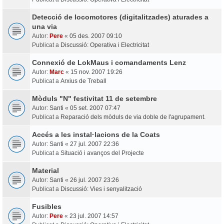
Detecció de locomotores (digitalitzades) aturades a
una via
Autor:
Pere
«
05 des. 2007 09:10
Publicat a
Discussió: Operativa i Electricitat
Connexió de LokMaus i comandaments Lenz
Autor:
Marc
«
15 nov. 2007 19:26
Publicat a
Arxius de Treball
Mòduls "N" festivitat 11 de setembre
Autor:
Santi
«
05 set. 2007 07:47
Publicat a
Reparació dels mòduls de via doble de l'agrupament.
Accés a les instal·lacions de la Coats
Autor:
Santi
«
27 jul. 2007 22:36
Publicat a
Situació i avanços del Projecte
Material
Autor:
Santi
«
26 jul. 2007 23:26
Publicat a
Discussió: Vies i senyalització
Fusibles
Autor:
Pere
«
23 jul. 2007 14:57