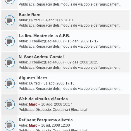
Publicat a
Reparació dels mòduls de via doble de l'agrupament.
Bucle Raro
Autor:
l'Alfred
«
04 abr. 2009 20:07
Publicat a
Reparació dels mòduls de via doble de l'agrupament.
La lira. Mostre de la A.F.B.
Autor:
J.Ybañez(Badia4000)
«
18 gen. 2009 17:17
Publicat a
Reparació dels mòduls de via doble de l'agrupament.
N. Sant Andreu Comtal.
Autor:
J.Ybañez(Badia4000)
«
09 des. 2008 18:25
Publicat a
Reparació dels mòduls de via doble de l'agrupament.
Algunes idees
Autor:
l'Alfred
«
31 ago. 2008 17:13
Publicat a
Reparació dels mòduls de via doble de l'agrupament.
Web de circuits elèctrics
Autor:
Marc
«
10 ago. 2008 16:17
Publicat a
Discussió: Operativa i Electricitat
Refinant l'esquema elèctric
Autor:
Marc
«
16 jul. 2008 12:00
Publicat a
Discussió: Operativa i Electricitat