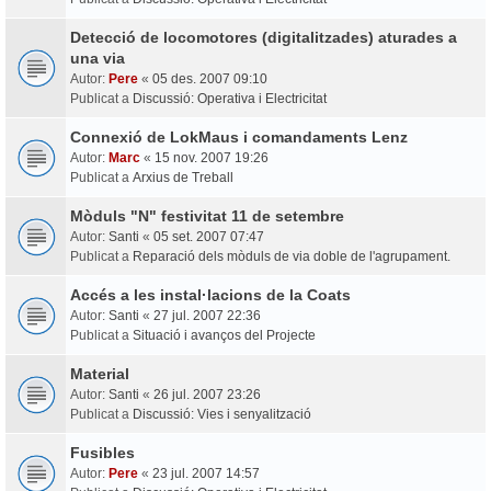
Detecció de locomotores (digitalitzades) aturades a
una via
Autor:
Pere
«
05 des. 2007 09:10
Publicat a
Discussió: Operativa i Electricitat
Connexió de LokMaus i comandaments Lenz
Autor:
Marc
«
15 nov. 2007 19:26
Publicat a
Arxius de Treball
Mòduls "N" festivitat 11 de setembre
Autor:
Santi
«
05 set. 2007 07:47
Publicat a
Reparació dels mòduls de via doble de l'agrupament.
Accés a les instal·lacions de la Coats
Autor:
Santi
«
27 jul. 2007 22:36
Publicat a
Situació i avanços del Projecte
Material
Autor:
Santi
«
26 jul. 2007 23:26
Publicat a
Discussió: Vies i senyalització
Fusibles
Autor:
Pere
«
23 jul. 2007 14:57