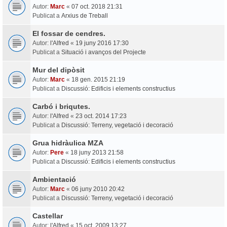
Autor:
Marc
«
07 oct. 2018 21:31
Publicat a
Arxius de Treball
El fossar de cendres.
Autor:
l'Alfred
«
19 juny 2016 17:30
Publicat a
Situació i avanços del Projecte
Mur del dipòsit
Autor:
Marc
«
18 gen. 2015 21:19
Publicat a
Discussió: Edificis i elements constructius
Carbó i briqutes.
Autor:
l'Alfred
«
23 oct. 2014 17:23
Publicat a
Discussió: Terreny, vegetació i decoració
Grua hidràulica MZA
Autor:
Pere
«
18 juny 2013 21:58
Publicat a
Discussió: Edificis i elements constructius
Ambientació
Autor:
Marc
«
06 juny 2010 20:42
Publicat a
Discussió: Terreny, vegetació i decoració
Castellar
Autor:
l'Alfred
«
15 oct. 2009 13:27