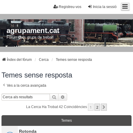
Registreu-vos
Inicia la sessió
agrupament.cat
Fòrum dels grups de treball
Índex del fòrum
Cerca
Temes sense resposta
Temes sense resposta
Ves a la cerca avançada
Cerca
Cerca Avançada
1
2
Següent
La Cerca Ha Trobat 42 Coincidències
Temes
Rotonda