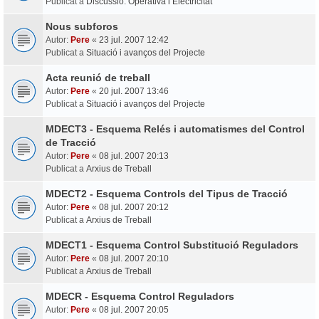
Publicat a
Discussió: Operativa i Electricitat
Nous subforos
Autor:
Pere
«
23 jul. 2007 12:42
Publicat a
Situació i avanços del Projecte
Acta reunió de treball
Autor:
Pere
«
20 jul. 2007 13:46
Publicat a
Situació i avanços del Projecte
MDECT3 - Esquema Relés i automatismes del Control
de Tracció
Autor:
Pere
«
08 jul. 2007 20:13
Publicat a
Arxius de Treball
MDECT2 - Esquema Controls del Tipus de Tracció
Autor:
Pere
«
08 jul. 2007 20:12
Publicat a
Arxius de Treball
MDECT1 - Esquema Control Substitució Reguladors
Autor:
Pere
«
08 jul. 2007 20:10
Publicat a
Arxius de Treball
MDECR - Esquema Control Reguladors
Autor:
Pere
«
08 jul. 2007 20:05