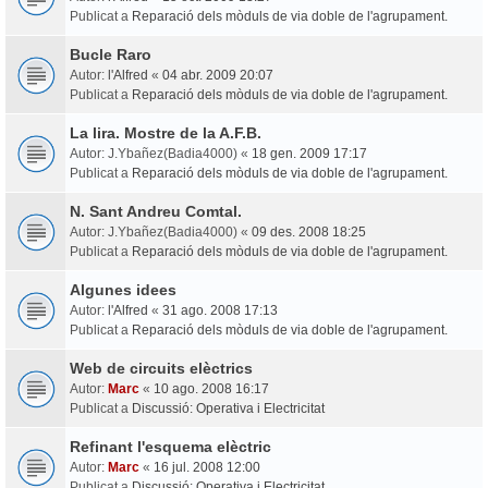
Publicat a
Reparació dels mòduls de via doble de l'agrupament.
Bucle Raro
Autor:
l'Alfred
«
04 abr. 2009 20:07
Publicat a
Reparació dels mòduls de via doble de l'agrupament.
La lira. Mostre de la A.F.B.
Autor:
J.Ybañez(Badia4000)
«
18 gen. 2009 17:17
Publicat a
Reparació dels mòduls de via doble de l'agrupament.
N. Sant Andreu Comtal.
Autor:
J.Ybañez(Badia4000)
«
09 des. 2008 18:25
Publicat a
Reparació dels mòduls de via doble de l'agrupament.
Algunes idees
Autor:
l'Alfred
«
31 ago. 2008 17:13
Publicat a
Reparació dels mòduls de via doble de l'agrupament.
Web de circuits elèctrics
Autor:
Marc
«
10 ago. 2008 16:17
Publicat a
Discussió: Operativa i Electricitat
Refinant l'esquema elèctric
Autor:
Marc
«
16 jul. 2008 12:00
Publicat a
Discussió: Operativa i Electricitat