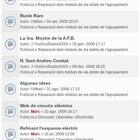
Publicat a
Reparació dels mòduls de via doble de l'agrupament.
Bucle Raro
Autor:
l'Alfred
«
04 abr. 2009 20:07
Publicat a
Reparació dels mòduls de via doble de l'agrupament.
La lira. Mostre de la A.F.B.
Autor:
J.Ybañez(Badia4000)
«
18 gen. 2009 17:17
Publicat a
Reparació dels mòduls de via doble de l'agrupament.
N. Sant Andreu Comtal.
Autor:
J.Ybañez(Badia4000)
«
09 des. 2008 18:25
Publicat a
Reparació dels mòduls de via doble de l'agrupament.
Algunes idees
Autor:
l'Alfred
«
31 ago. 2008 17:13
Publicat a
Reparació dels mòduls de via doble de l'agrupament.
Web de circuits elèctrics
Autor:
Marc
«
10 ago. 2008 16:17
Publicat a
Discussió: Operativa i Electricitat
Refinant l'esquema elèctric
Autor:
Marc
«
16 jul. 2008 12:00
Publicat a
Discussió: Operativa i Electricitat