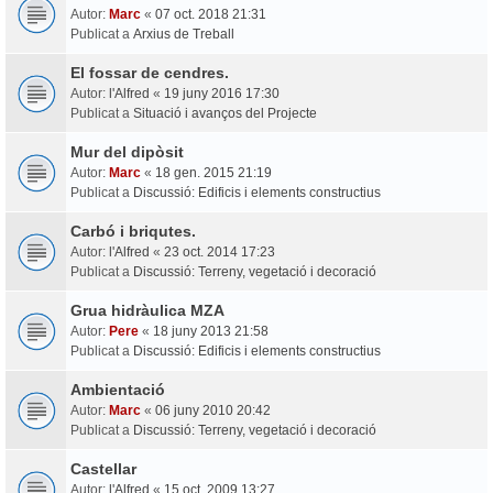
Autor:
Marc
«
07 oct. 2018 21:31
Publicat a
Arxius de Treball
El fossar de cendres.
Autor:
l'Alfred
«
19 juny 2016 17:30
Publicat a
Situació i avanços del Projecte
Mur del dipòsit
Autor:
Marc
«
18 gen. 2015 21:19
Publicat a
Discussió: Edificis i elements constructius
Carbó i briqutes.
Autor:
l'Alfred
«
23 oct. 2014 17:23
Publicat a
Discussió: Terreny, vegetació i decoració
Grua hidràulica MZA
Autor:
Pere
«
18 juny 2013 21:58
Publicat a
Discussió: Edificis i elements constructius
Ambientació
Autor:
Marc
«
06 juny 2010 20:42
Publicat a
Discussió: Terreny, vegetació i decoració
Castellar
Autor:
l'Alfred
«
15 oct. 2009 13:27