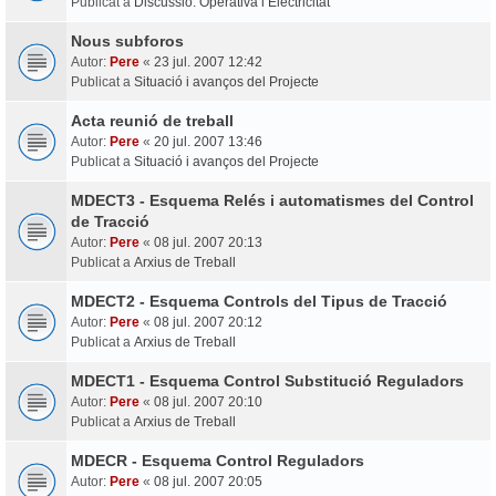
Publicat a
Discussió: Operativa i Electricitat
Nous subforos
Autor:
Pere
«
23 jul. 2007 12:42
Publicat a
Situació i avanços del Projecte
Acta reunió de treball
Autor:
Pere
«
20 jul. 2007 13:46
Publicat a
Situació i avanços del Projecte
MDECT3 - Esquema Relés i automatismes del Control
de Tracció
Autor:
Pere
«
08 jul. 2007 20:13
Publicat a
Arxius de Treball
MDECT2 - Esquema Controls del Tipus de Tracció
Autor:
Pere
«
08 jul. 2007 20:12
Publicat a
Arxius de Treball
MDECT1 - Esquema Control Substitució Reguladors
Autor:
Pere
«
08 jul. 2007 20:10
Publicat a
Arxius de Treball
MDECR - Esquema Control Reguladors
Autor:
Pere
«
08 jul. 2007 20:05