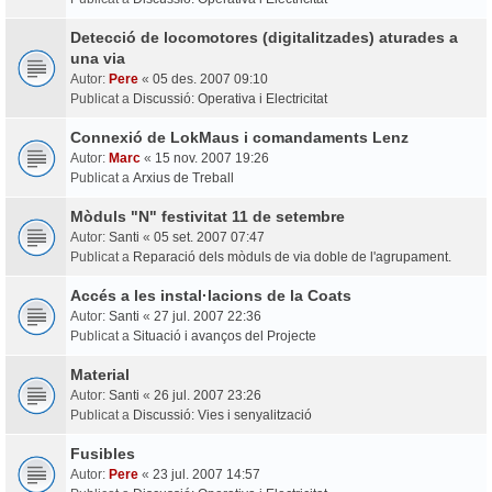
Detecció de locomotores (digitalitzades) aturades a
una via
Autor:
Pere
«
05 des. 2007 09:10
Publicat a
Discussió: Operativa i Electricitat
Connexió de LokMaus i comandaments Lenz
Autor:
Marc
«
15 nov. 2007 19:26
Publicat a
Arxius de Treball
Mòduls "N" festivitat 11 de setembre
Autor:
Santi
«
05 set. 2007 07:47
Publicat a
Reparació dels mòduls de via doble de l'agrupament.
Accés a les instal·lacions de la Coats
Autor:
Santi
«
27 jul. 2007 22:36
Publicat a
Situació i avanços del Projecte
Material
Autor:
Santi
«
26 jul. 2007 23:26
Publicat a
Discussió: Vies i senyalització
Fusibles
Autor:
Pere
«
23 jul. 2007 14:57