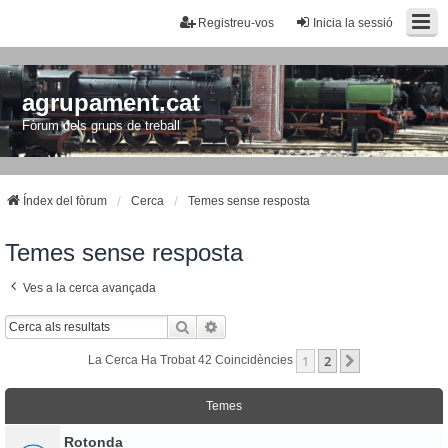
Registreu-vos
Inicia la sessió
agrupament.cat
Fòrum dels grups de treball
Índex del fòrum
Cerca
Temes sense resposta
Temes sense resposta
Ves a la cerca avançada
Cerca
Cerca Avançada
1
2
Següent
La Cerca Ha Trobat 42 Coincidències
Temes
Rotonda