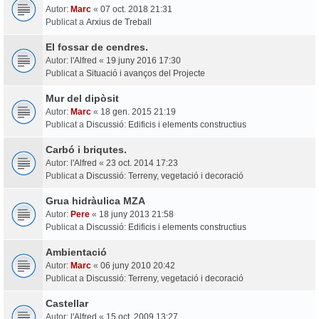
Autor:
Marc
«
07 oct. 2018 21:31
Publicat a
Arxius de Treball
El fossar de cendres.
Autor:
l'Alfred
«
19 juny 2016 17:30
Publicat a
Situació i avanços del Projecte
Mur del dipòsit
Autor:
Marc
«
18 gen. 2015 21:19
Publicat a
Discussió: Edificis i elements constructius
Carbó i briqutes.
Autor:
l'Alfred
«
23 oct. 2014 17:23
Publicat a
Discussió: Terreny, vegetació i decoració
Grua hidràulica MZA
Autor:
Pere
«
18 juny 2013 21:58
Publicat a
Discussió: Edificis i elements constructius
Ambientació
Autor:
Marc
«
06 juny 2010 20:42
Publicat a
Discussió: Terreny, vegetació i decoració
Castellar
Autor:
l'Alfred
«
15 oct. 2009 13:27