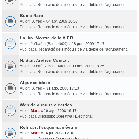
Publicat a
Reparació dels mòduls de via doble de l'agrupament.
Bucle Raro
Autor:
l'Alfred
«
04 abr. 2009 20:07
Publicat a
Reparació dels mòduls de via doble de l'agrupament.
La lira. Mostre de la A.F.B.
Autor:
J.Ybañez(Badia4000)
«
18 gen. 2009 17:17
Publicat a
Reparació dels mòduls de via doble de l'agrupament.
N. Sant Andreu Comtal.
Autor:
J.Ybañez(Badia4000)
«
09 des. 2008 18:25
Publicat a
Reparació dels mòduls de via doble de l'agrupament.
Algunes idees
Autor:
l'Alfred
«
31 ago. 2008 17:13
Publicat a
Reparació dels mòduls de via doble de l'agrupament.
Web de circuits elèctrics
Autor:
Marc
«
10 ago. 2008 16:17
Publicat a
Discussió: Operativa i Electricitat
Refinant l'esquema elèctric
Autor:
Marc
«
16 jul. 2008 12:00
Publicat a
Discussió: Operativa i Electricitat