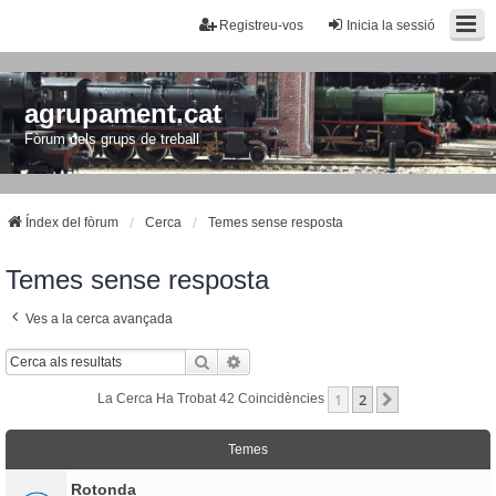
Registreu-vos
Inicia la sessió
agrupament.cat
Fòrum dels grups de treball
Índex del fòrum
Cerca
Temes sense resposta
Temes sense resposta
Ves a la cerca avançada
Cerca
Cerca Avançada
1
2
Següent
La Cerca Ha Trobat 42 Coincidències
Temes
Rotonda