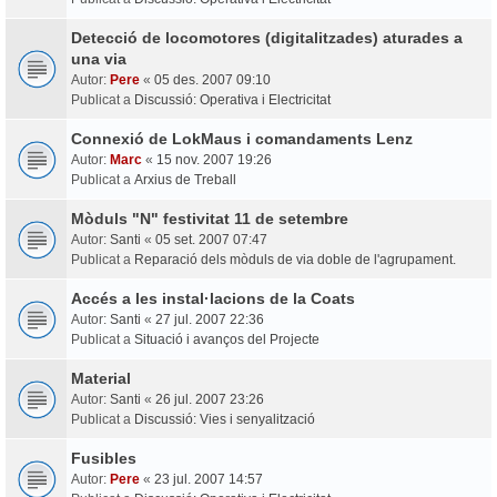
Detecció de locomotores (digitalitzades) aturades a
una via
Autor:
Pere
«
05 des. 2007 09:10
Publicat a
Discussió: Operativa i Electricitat
Connexió de LokMaus i comandaments Lenz
Autor:
Marc
«
15 nov. 2007 19:26
Publicat a
Arxius de Treball
Mòduls "N" festivitat 11 de setembre
Autor:
Santi
«
05 set. 2007 07:47
Publicat a
Reparació dels mòduls de via doble de l'agrupament.
Accés a les instal·lacions de la Coats
Autor:
Santi
«
27 jul. 2007 22:36
Publicat a
Situació i avanços del Projecte
Material
Autor:
Santi
«
26 jul. 2007 23:26
Publicat a
Discussió: Vies i senyalització
Fusibles
Autor:
Pere
«
23 jul. 2007 14:57