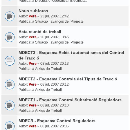
Publicat a
Discussió: Operativa i Electricitat
Nous subforos
Autor:
Pere
«
23 jul. 2007 12:42
Publicat a
Situació i avanços del Projecte
Acta reunió de treball
Autor:
Pere
«
20 jul. 2007 13:46
Publicat a
Situació i avanços del Projecte
MDECT3 - Esquema Relés i automatismes del Control
de Tracció
Autor:
Pere
«
08 jul. 2007 20:13
Publicat a
Arxius de Treball
MDECT2 - Esquema Controls del Tipus de Tracció
Autor:
Pere
«
08 jul. 2007 20:12
Publicat a
Arxius de Treball
MDECT1 - Esquema Control Substitució Reguladors
Autor:
Pere
«
08 jul. 2007 20:10
Publicat a
Arxius de Treball
MDECR - Esquema Control Reguladors
Autor:
Pere
«
08 jul. 2007 20:05