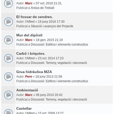
Autor:
Marc
«
07 oct. 2018 21:31
Publicat a
Arxius de Treball
El fossar de cendres.
Autor:
l'Alfred
«
19 juny 2016 17:30
Publicat a
Situació i avanços del Projecte
Mur del dipòsit
Autor:
Marc
«
18 gen. 2015 21:19
Publicat a
Discussió: Edificis i elements constructius
Carbó i briqutes.
Autor:
l'Alfred
«
23 oct. 2014 17:23
Publicat a
Discussió: Terreny, vegetació i decoració
Grua hidràulica MZA
Autor:
Pere
«
18 juny 2013 21:58
Publicat a
Discussió: Edificis i elements constructius
Ambientació
Autor:
Marc
«
06 juny 2010 20:42
Publicat a
Discussió: Terreny, vegetació i decoració
Castellar
Autor:
l'Alfred
«
15 oct. 2009 13:27