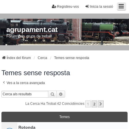
Registreu-vos
Inicia la sessió
agrupament.cat
Fòrum dels grups de treball
Índex del fòrum
Cerca
Temes sense resposta
Temes sense resposta
Ves a la cerca avançada
Cerca
Cerca Avançada
1
2
Següent
La Cerca Ha Trobat 42 Coincidències
Temes
Rotonda