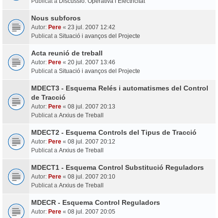
Publicat a
Discussió: Operativa i Electricitat
Nous subforos
Autor:
Pere
«
23 jul. 2007 12:42
Publicat a
Situació i avanços del Projecte
Acta reunió de treball
Autor:
Pere
«
20 jul. 2007 13:46
Publicat a
Situació i avanços del Projecte
MDECT3 - Esquema Relés i automatismes del Control
de Tracció
Autor:
Pere
«
08 jul. 2007 20:13
Publicat a
Arxius de Treball
MDECT2 - Esquema Controls del Tipus de Tracció
Autor:
Pere
«
08 jul. 2007 20:12
Publicat a
Arxius de Treball
MDECT1 - Esquema Control Substitució Reguladors
Autor:
Pere
«
08 jul. 2007 20:10
Publicat a
Arxius de Treball
MDECR - Esquema Control Reguladors
Autor:
Pere
«
08 jul. 2007 20:05