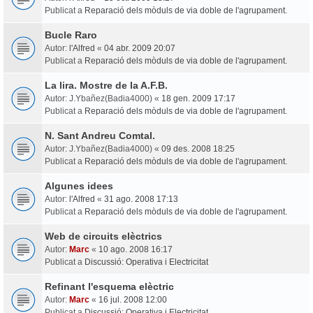
Publicat a
Reparació dels mòduls de via doble de l'agrupament.
Bucle Raro
Autor:
l'Alfred
«
04 abr. 2009 20:07
Publicat a
Reparació dels mòduls de via doble de l'agrupament.
La lira. Mostre de la A.F.B.
Autor:
J.Ybañez(Badia4000)
«
18 gen. 2009 17:17
Publicat a
Reparació dels mòduls de via doble de l'agrupament.
N. Sant Andreu Comtal.
Autor:
J.Ybañez(Badia4000)
«
09 des. 2008 18:25
Publicat a
Reparació dels mòduls de via doble de l'agrupament.
Algunes idees
Autor:
l'Alfred
«
31 ago. 2008 17:13
Publicat a
Reparació dels mòduls de via doble de l'agrupament.
Web de circuits elèctrics
Autor:
Marc
«
10 ago. 2008 16:17
Publicat a
Discussió: Operativa i Electricitat
Refinant l'esquema elèctric
Autor:
Marc
«
16 jul. 2008 12:00
Publicat a
Discussió: Operativa i Electricitat