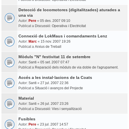
Detecció de locomotores (digitalitzades) aturades a
una via
Autor:
Pere
«
05 des. 2007 09:10
Publicat a
Discussió: Operativa i Electricitat
Connexió de LokMaus i comandaments Lenz
Autor:
Marc
«
15 nov. 2007 19:26
Publicat a
Arxius de Treball
Mòduls "N" festivitat 11 de setembre
Autor:
Santi
«
05 set. 2007 07:47
Publicat a
Reparació dels mòduls de via doble de l'agrupament.
Accés a les instal·lacions de la Coats
Autor:
Santi
«
27 jul. 2007 22:36
Publicat a
Situació i avanços del Projecte
Material
Autor:
Santi
«
26 jul. 2007 23:26
Publicat a
Discussió: Vies i senyalització
Fusibles
Autor:
Pere
«
23 jul. 2007 14:57