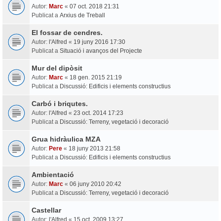
Autor:
Marc
«
07 oct. 2018 21:31
Publicat a
Arxius de Treball
El fossar de cendres.
Autor:
l'Alfred
«
19 juny 2016 17:30
Publicat a
Situació i avanços del Projecte
Mur del dipòsit
Autor:
Marc
«
18 gen. 2015 21:19
Publicat a
Discussió: Edificis i elements constructius
Carbó i briqutes.
Autor:
l'Alfred
«
23 oct. 2014 17:23
Publicat a
Discussió: Terreny, vegetació i decoració
Grua hidràulica MZA
Autor:
Pere
«
18 juny 2013 21:58
Publicat a
Discussió: Edificis i elements constructius
Ambientació
Autor:
Marc
«
06 juny 2010 20:42
Publicat a
Discussió: Terreny, vegetació i decoració
Castellar
Autor:
l'Alfred
«
15 oct. 2009 13:27