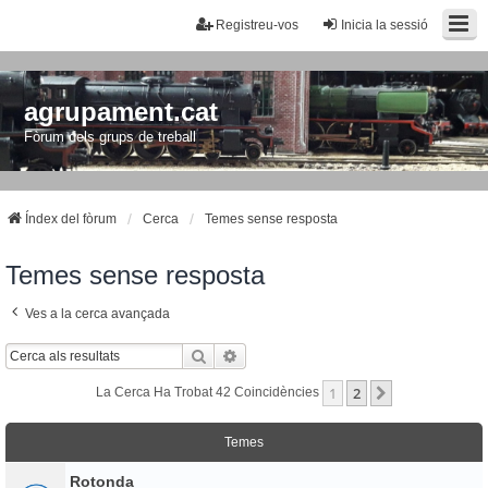
Registreu-vos
Inicia la sessió
agrupament.cat
Fòrum dels grups de treball
Índex del fòrum
Cerca
Temes sense resposta
Temes sense resposta
Ves a la cerca avançada
Cerca
Cerca Avançada
1
2
Següent
La Cerca Ha Trobat 42 Coincidències
Temes
Rotonda