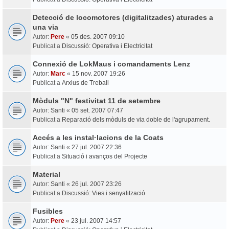
Detecció de locomotores (digitalitzades) aturades a
una via
Autor:
Pere
«
05 des. 2007 09:10
Publicat a
Discussió: Operativa i Electricitat
Connexió de LokMaus i comandaments Lenz
Autor:
Marc
«
15 nov. 2007 19:26
Publicat a
Arxius de Treball
Mòduls "N" festivitat 11 de setembre
Autor:
Santi
«
05 set. 2007 07:47
Publicat a
Reparació dels mòduls de via doble de l'agrupament.
Accés a les instal·lacions de la Coats
Autor:
Santi
«
27 jul. 2007 22:36
Publicat a
Situació i avanços del Projecte
Material
Autor:
Santi
«
26 jul. 2007 23:26
Publicat a
Discussió: Vies i senyalització
Fusibles
Autor:
Pere
«
23 jul. 2007 14:57