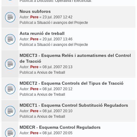
Publicat a
Discussió: Operativa i Electricitat
Nous subforos
Autor:
Pere
«
23 jul. 2007 12:42
Publicat a
Situació i avanços del Projecte
Acta reunió de treball
Autor:
Pere
«
20 jul. 2007 13:46
Publicat a
Situació i avanços del Projecte
MDECT3 - Esquema Relés i automatismes del Control
de Tracció
Autor:
Pere
«
08 jul. 2007 20:13
Publicat a
Arxius de Treball
MDECT2 - Esquema Controls del Tipus de Tracció
Autor:
Pere
«
08 jul. 2007 20:12
Publicat a
Arxius de Treball
MDECT1 - Esquema Control Substitució Reguladors
Autor:
Pere
«
08 jul. 2007 20:10
Publicat a
Arxius de Treball
MDECR - Esquema Control Reguladors
Autor:
Pere
«
08 jul. 2007 20:05