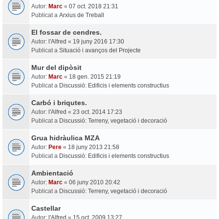
Autor:
Marc
«
07 oct. 2018 21:31
Publicat a
Arxius de Treball
El fossar de cendres.
Autor:
l'Alfred
«
19 juny 2016 17:30
Publicat a
Situació i avanços del Projecte
Mur del dipòsit
Autor:
Marc
«
18 gen. 2015 21:19
Publicat a
Discussió: Edificis i elements constructius
Carbó i briqutes.
Autor:
l'Alfred
«
23 oct. 2014 17:23
Publicat a
Discussió: Terreny, vegetació i decoració
Grua hidràulica MZA
Autor:
Pere
«
18 juny 2013 21:58
Publicat a
Discussió: Edificis i elements constructius
Ambientació
Autor:
Marc
«
06 juny 2010 20:42
Publicat a
Discussió: Terreny, vegetació i decoració
Castellar
Autor:
l'Alfred
«
15 oct. 2009 13:27