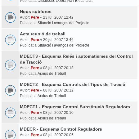
Publicat a
Discussió: Operativa i Electricitat
Nous subforos
Autor:
Pere
«
23 jul. 2007 12:42
Publicat a
Situació i avanços del Projecte
Acta reunió de treball
Autor:
Pere
«
20 jul. 2007 13:46
Publicat a
Situació i avanços del Projecte
MDECT3 - Esquema Relés i automatismes del Control
de Tracció
Autor:
Pere
«
08 jul. 2007 20:13
Publicat a
Arxius de Treball
MDECT2 - Esquema Controls del Tipus de Tracció
Autor:
Pere
«
08 jul. 2007 20:12
Publicat a
Arxius de Treball
MDECT1 - Esquema Control Substitució Reguladors
Autor:
Pere
«
08 jul. 2007 20:10
Publicat a
Arxius de Treball
MDECR - Esquema Control Reguladors
Autor:
Pere
«
08 jul. 2007 20:05