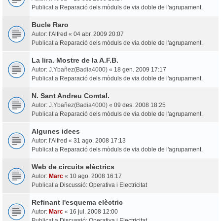
Publicat a
Reparació dels mòduls de via doble de l'agrupament.
Bucle Raro
Autor:
l'Alfred
«
04 abr. 2009 20:07
Publicat a
Reparació dels mòduls de via doble de l'agrupament.
La lira. Mostre de la A.F.B.
Autor:
J.Ybañez(Badia4000)
«
18 gen. 2009 17:17
Publicat a
Reparació dels mòduls de via doble de l'agrupament.
N. Sant Andreu Comtal.
Autor:
J.Ybañez(Badia4000)
«
09 des. 2008 18:25
Publicat a
Reparació dels mòduls de via doble de l'agrupament.
Algunes idees
Autor:
l'Alfred
«
31 ago. 2008 17:13
Publicat a
Reparació dels mòduls de via doble de l'agrupament.
Web de circuits elèctrics
Autor:
Marc
«
10 ago. 2008 16:17
Publicat a
Discussió: Operativa i Electricitat
Refinant l'esquema elèctric
Autor:
Marc
«
16 jul. 2008 12:00
Publicat a
Discussió: Operativa i Electricitat