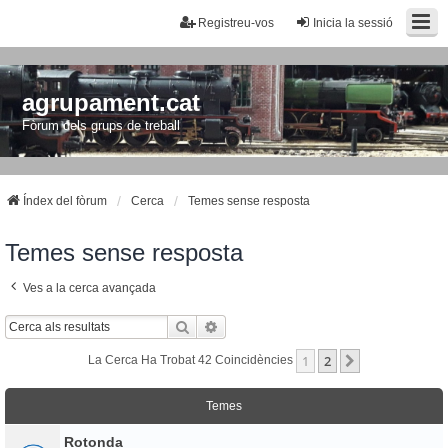
Registreu-vos
Inicia la sessió
agrupament.cat
Fòrum dels grups de treball
Índex del fòrum
Cerca
Temes sense resposta
Temes sense resposta
Ves a la cerca avançada
Cerca
Cerca Avançada
1
2
Següent
La Cerca Ha Trobat 42 Coincidències
Temes
Rotonda