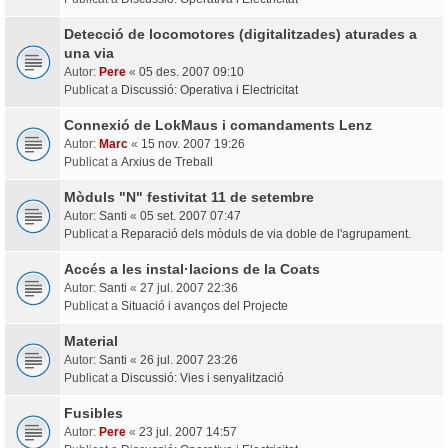
Detecció de locomotores (digitalitzades) aturades a
una via
Autor:
Pere
«
05 des. 2007 09:10
Publicat a
Discussió: Operativa i Electricitat
Connexió de LokMaus i comandaments Lenz
Autor:
Marc
«
15 nov. 2007 19:26
Publicat a
Arxius de Treball
Mòduls "N" festivitat 11 de setembre
Autor:
Santi
«
05 set. 2007 07:47
Publicat a
Reparació dels mòduls de via doble de l'agrupament.
Accés a les instal·lacions de la Coats
Autor:
Santi
«
27 jul. 2007 22:36
Publicat a
Situació i avanços del Projecte
Material
Autor:
Santi
«
26 jul. 2007 23:26
Publicat a
Discussió: Vies i senyalització
Fusibles
Autor:
Pere
«
23 jul. 2007 14:57