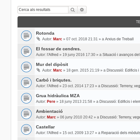
Cerca
Cerca Avançada
T
Rotonda
Autor:
Marc
»
07 oct. 2018 21:31
» a
Arxius de Treball
El fossar de cendres.
Autor:
l'Alfred
»
19 juny 2016 17:30
» a
Situació i avanços del
Mur del dipòsit
Autor:
Marc
»
18 gen. 2015 21:19
» a
Discussió: Edificis 
Carbó i briqutes.
Autor:
l'Alfred
»
23 oct. 2014 17:23
» a
Discussió: Terreny, veg
Grua hidràulica MZA
Autor:
Pere
»
18 juny 2013 21:58
» a
Discussió: Edificis i el
Ambientació
Autor:
Marc
»
06 juny 2010 20:42
» a
Discussió: Terreny, veg
Castellar
Autor:
l'Alfred
»
15 oct. 2009 13:27
» a
Reparació dels mòduls