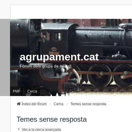
agrupament.cat
Fòrum dels grups de treball
PMF
Cerca
Índex del fòrum
Cerca
Temes sense resposta
Temes sense resposta
Ves a la cerca avançada