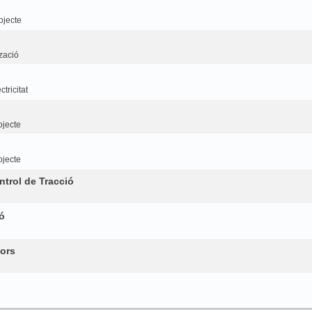
ojecte
tzació
tricitat
ojecte
ojecte
trol de Tracció
ó
ors