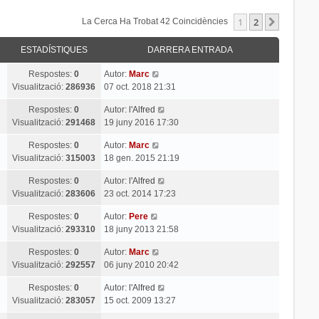
1
2
Següent
La Cerca Ha Trobat 42 Coincidències
ESTADÍSTIQUES
DARRERA ENTRADA
Respostes:
0
Autor:
Marc
Visualització:
286936
07 oct. 2018 21:31
Respostes:
0
Autor:
l'Alfred
Visualització:
291468
19 juny 2016 17:30
Respostes:
0
Autor:
Marc
Visualització:
315003
18 gen. 2015 21:19
Respostes:
0
Autor:
l'Alfred
Visualització:
283606
23 oct. 2014 17:23
Respostes:
0
Autor:
Pere
Visualització:
293310
18 juny 2013 21:58
Respostes:
0
Autor:
Marc
Visualització:
292557
06 juny 2010 20:42
Respostes:
0
Autor:
l'Alfred
Visualització:
283057
15 oct. 2009 13:27