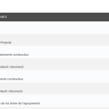
EMES
 Projecte
i elements constructius
etació i decoració
ements constructius
etació i decoració
 de via doble de l'agrupament.