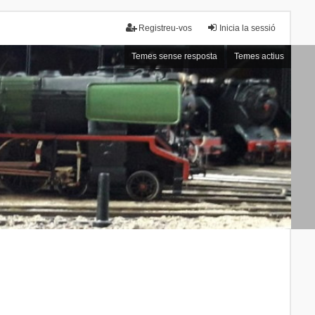
Registreu-vos
Inicia la sessió
Temes sense resposta
Temes actius