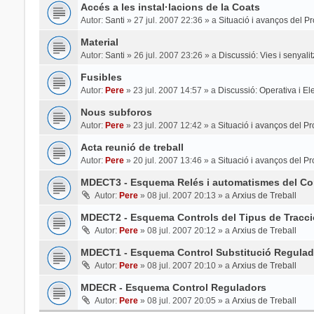
Accés a les instal·lacions de la Coats
Autor:
Santi
»
27 jul. 2007 22:36
» a
Situació i avanços del Pr
Material
Autor:
Santi
»
26 jul. 2007 23:26
» a
Discussió: Vies i senyali
Fusibles
Autor:
Pere
»
23 jul. 2007 14:57
» a
Discussió: Operativa i Elec
Nous subforos
Autor:
Pere
»
23 jul. 2007 12:42
» a
Situació i avanços del Pr
Acta reunió de treball
Autor:
Pere
»
20 jul. 2007 13:46
» a
Situació i avanços del Pr
MDECT3 - Esquema Relés i automatismes del Con
Autor:
Pere
»
08 jul. 2007 20:13
» a
Arxius de Treball
MDECT2 - Esquema Controls del Tipus de Tracci
Autor:
Pere
»
08 jul. 2007 20:12
» a
Arxius de Treball
MDECT1 - Esquema Control Substitució Regulad
Autor:
Pere
»
08 jul. 2007 20:10
» a
Arxius de Treball
MDECR - Esquema Control Reguladors
Autor:
Pere
»
08 jul. 2007 20:05
» a
Arxius de Treball