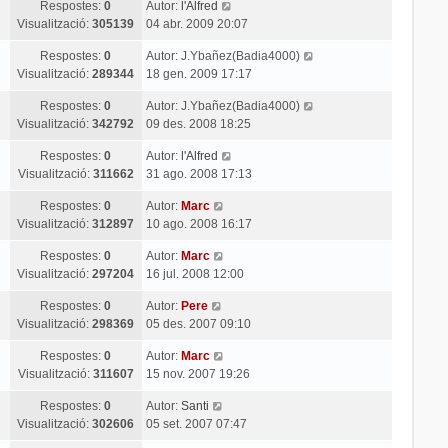
Respostes:
0
Autor:
l'Alfred
Visualització:
305139
04 abr. 2009 20:07
Respostes:
0
Autor:
J.Ybañez(Badia4000)
Visualització:
289344
18 gen. 2009 17:17
Respostes:
0
Autor:
J.Ybañez(Badia4000)
Visualització:
342792
09 des. 2008 18:25
Respostes:
0
Autor:
l'Alfred
Visualització:
311662
31 ago. 2008 17:13
Respostes:
0
Autor:
Marc
Visualització:
312897
10 ago. 2008 16:17
Respostes:
0
Autor:
Marc
Visualització:
297204
16 jul. 2008 12:00
Respostes:
0
Autor:
Pere
Visualització:
298369
05 des. 2007 09:10
Respostes:
0
Autor:
Marc
Visualització:
311607
15 nov. 2007 19:26
Respostes:
0
Autor:
Santi
Visualització:
302606
05 set. 2007 07:47