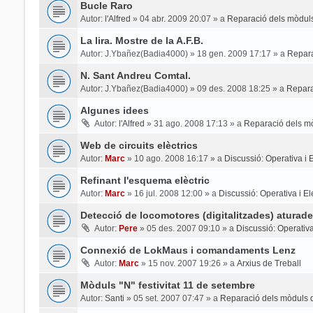
Bucle Raro
Autor:
l'Alfred
»
04 abr. 2009 20:07
» a
Reparació dels mòduls
La lira. Mostre de la A.F.B.
Autor:
J.Ybañez(Badia4000)
»
18 gen. 2009 17:17
» a
Repara
N. Sant Andreu Comtal.
Autor:
J.Ybañez(Badia4000)
»
09 des. 2008 18:25
» a
Repara
Algunes idees
Autor:
l'Alfred
»
31 ago. 2008 17:13
» a
Reparació dels mò
Web de circuits elèctrics
Autor:
Marc
»
10 ago. 2008 16:17
» a
Discussió: Operativa i El
Refinant l'esquema elèctric
Autor:
Marc
»
16 jul. 2008 12:00
» a
Discussió: Operativa i Ele
Detecció de locomotores (digitalitzades) aturade
Autor:
Pere
»
05 des. 2007 09:10
» a
Discussió: Operativa 
Connexió de LokMaus i comandaments Lenz
Autor:
Marc
»
15 nov. 2007 19:26
» a
Arxius de Treball
Mòduls "N" festivitat 11 de setembre
Autor:
Santi
»
05 set. 2007 07:47
» a
Reparació dels mòduls d