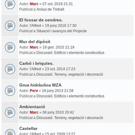
Autor:
Marc
«
07 oct. 2018 21:31
Publicat a
Arxius de Treball
El fossar de cendres.
Autor:
l'Alfred
«
19 juny 2016 17:30
Publicat a
Situació i avanços del Projecte
Mur del dipòsit
Autor:
Marc
«
18 gen. 2015 21:19
Publicat a
Discussió: Edificis i elements constructius
Carbó i briqutes.
Autor:
l'Alfred
«
23 oct. 2014 17:23
Publicat a
Discussió: Terreny, vegetació i decoració
Grua hidràulica MZA
Autor:
Pere
«
18 juny 2013 21:58
Publicat a
Discussió: Edificis i elements constructius
Ambientació
Autor:
Marc
«
06 juny 2010 20:42
Publicat a
Discussió: Terreny, vegetació i decoració
Castellar
Autor:
l'Alfred
«
15 oct. 2009 13:27