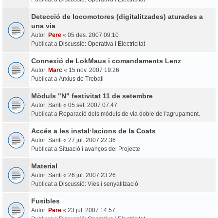
Detecció de locomotores (digitalitzades) aturades a
una via
Autor:
Pere
«
05 des. 2007 09:10
Publicat a
Discussió: Operativa i Electricitat
Connexió de LokMaus i comandaments Lenz
Autor:
Marc
«
15 nov. 2007 19:26
Publicat a
Arxius de Treball
Mòduls "N" festivitat 11 de setembre
Autor:
Santi
«
05 set. 2007 07:47
Publicat a
Reparació dels mòduls de via doble de l'agrupament.
Accés a les instal·lacions de la Coats
Autor:
Santi
«
27 jul. 2007 22:36
Publicat a
Situació i avanços del Projecte
Material
Autor:
Santi
«
26 jul. 2007 23:26
Publicat a
Discussió: Vies i senyalització
Fusibles
Autor:
Pere
«
23 jul. 2007 14:57