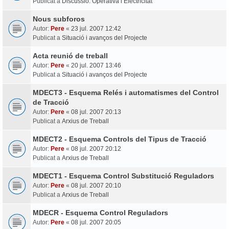
Publicat a
Discussió: Operativa i Electricitat
Nous subforos
Autor:
Pere
«
23 jul. 2007 12:42
Publicat a
Situació i avanços del Projecte
Acta reunió de treball
Autor:
Pere
«
20 jul. 2007 13:46
Publicat a
Situació i avanços del Projecte
MDECT3 - Esquema Relés i automatismes del Control
de Tracció
Autor:
Pere
«
08 jul. 2007 20:13
Publicat a
Arxius de Treball
MDECT2 - Esquema Controls del Tipus de Tracció
Autor:
Pere
«
08 jul. 2007 20:12
Publicat a
Arxius de Treball
MDECT1 - Esquema Control Substitució Reguladors
Autor:
Pere
«
08 jul. 2007 20:10
Publicat a
Arxius de Treball
MDECR - Esquema Control Reguladors
Autor:
Pere
«
08 jul. 2007 20:05