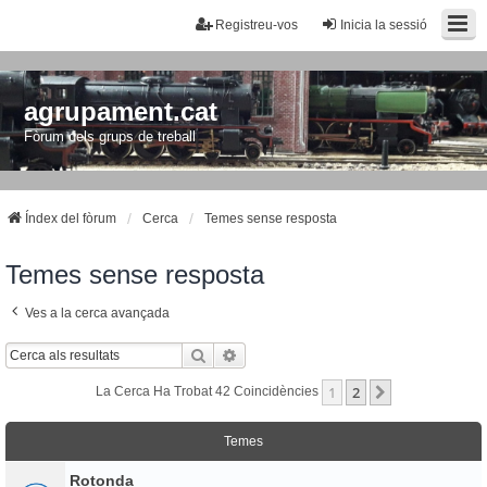
Registreu-vos
Inicia la sessió
agrupament.cat
Fòrum dels grups de treball
Índex del fòrum
Cerca
Temes sense resposta
Temes sense resposta
Ves a la cerca avançada
Cerca
Cerca Avançada
1
2
Següent
La Cerca Ha Trobat 42 Coincidències
Temes
Rotonda