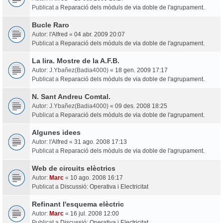
Publicat a
Reparació dels mòduls de via doble de l'agrupament.
Bucle Raro
Autor:
l'Alfred
«
04 abr. 2009 20:07
Publicat a
Reparació dels mòduls de via doble de l'agrupament.
La lira. Mostre de la A.F.B.
Autor:
J.Ybañez(Badia4000)
«
18 gen. 2009 17:17
Publicat a
Reparació dels mòduls de via doble de l'agrupament.
N. Sant Andreu Comtal.
Autor:
J.Ybañez(Badia4000)
«
09 des. 2008 18:25
Publicat a
Reparació dels mòduls de via doble de l'agrupament.
Algunes idees
Autor:
l'Alfred
«
31 ago. 2008 17:13
Publicat a
Reparació dels mòduls de via doble de l'agrupament.
Web de circuits elèctrics
Autor:
Marc
«
10 ago. 2008 16:17
Publicat a
Discussió: Operativa i Electricitat
Refinant l'esquema elèctric
Autor:
Marc
«
16 jul. 2008 12:00
Publicat a
Discussió: Operativa i Electricitat