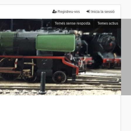
Registreu-vos
Inicia la sessió
Temes sense resposta
Temes actius