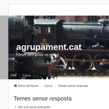
agrupament.cat
Fòrum dels grups de treball
PMF
Cerca
Índex del fòrum
Cerca
Temes sense resposta
Temes sense resposta
Ves a la cerca avançada