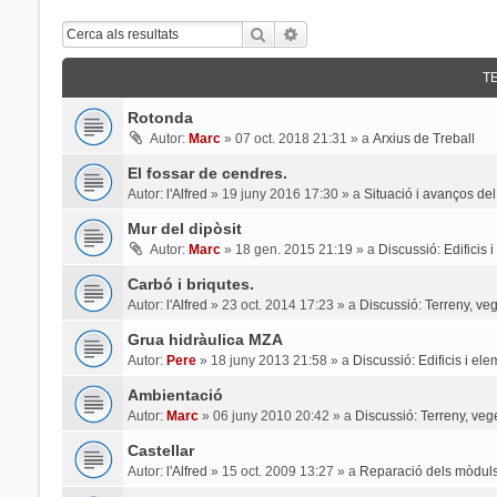
Cerca
Cerca Avançada
T
Rotonda
Autor:
Marc
»
07 oct. 2018 21:31
» a
Arxius de Treball
El fossar de cendres.
Autor:
l'Alfred
»
19 juny 2016 17:30
» a
Situació i avanços del
Mur del dipòsit
Autor:
Marc
»
18 gen. 2015 21:19
» a
Discussió: Edificis 
Carbó i briqutes.
Autor:
l'Alfred
»
23 oct. 2014 17:23
» a
Discussió: Terreny, veg
Grua hidràulica MZA
Autor:
Pere
»
18 juny 2013 21:58
» a
Discussió: Edificis i el
Ambientació
Autor:
Marc
»
06 juny 2010 20:42
» a
Discussió: Terreny, veg
Castellar
Autor:
l'Alfred
»
15 oct. 2009 13:27
» a
Reparació dels mòduls