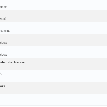
ojecte
tzació
tricitat
ojecte
ojecte
trol de Tracció
ó
ors