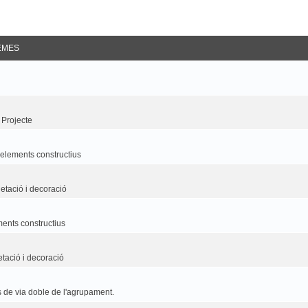
EMES
 Projecte
i elements constructius
etació i decoració
ements constructius
etació i decoració
 de via doble de l'agrupament.