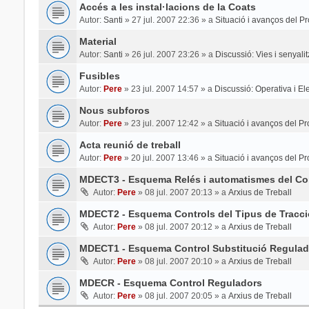
Accés a les instal·lacions de la Coats
Autor:
Santi
»
27 jul. 2007 22:36
» a
Situació i avanços del Pr
Material
Autor:
Santi
»
26 jul. 2007 23:26
» a
Discussió: Vies i senyali
Fusibles
Autor:
Pere
»
23 jul. 2007 14:57
» a
Discussió: Operativa i Elec
Nous subforos
Autor:
Pere
»
23 jul. 2007 12:42
» a
Situació i avanços del Pr
Acta reunió de treball
Autor:
Pere
»
20 jul. 2007 13:46
» a
Situació i avanços del Pr
MDECT3 - Esquema Relés i automatismes del Con
Autor:
Pere
»
08 jul. 2007 20:13
» a
Arxius de Treball
MDECT2 - Esquema Controls del Tipus de Tracci
Autor:
Pere
»
08 jul. 2007 20:12
» a
Arxius de Treball
MDECT1 - Esquema Control Substitució Regulad
Autor:
Pere
»
08 jul. 2007 20:10
» a
Arxius de Treball
MDECR - Esquema Control Reguladors
Autor:
Pere
»
08 jul. 2007 20:05
» a
Arxius de Treball