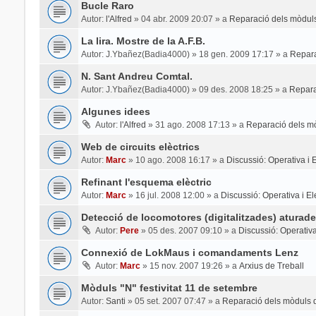
Bucle Raro
Autor:
l'Alfred
»
04 abr. 2009 20:07
» a
Reparació dels mòduls
La lira. Mostre de la A.F.B.
Autor:
J.Ybañez(Badia4000)
»
18 gen. 2009 17:17
» a
Repara
N. Sant Andreu Comtal.
Autor:
J.Ybañez(Badia4000)
»
09 des. 2008 18:25
» a
Repara
Algunes idees
Autor:
l'Alfred
»
31 ago. 2008 17:13
» a
Reparació dels mò
Web de circuits elèctrics
Autor:
Marc
»
10 ago. 2008 16:17
» a
Discussió: Operativa i El
Refinant l'esquema elèctric
Autor:
Marc
»
16 jul. 2008 12:00
» a
Discussió: Operativa i Ele
Detecció de locomotores (digitalitzades) aturade
Autor:
Pere
»
05 des. 2007 09:10
» a
Discussió: Operativa 
Connexió de LokMaus i comandaments Lenz
Autor:
Marc
»
15 nov. 2007 19:26
» a
Arxius de Treball
Mòduls "N" festivitat 11 de setembre
Autor:
Santi
»
05 set. 2007 07:47
» a
Reparació dels mòduls d