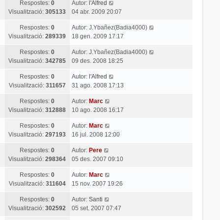
Respostes:
0
Autor:
l'Alfred
Visualització:
305133
04 abr. 2009 20:07
Respostes:
0
Autor:
J.Ybañez(Badia4000)
Visualització:
289339
18 gen. 2009 17:17
Respostes:
0
Autor:
J.Ybañez(Badia4000)
Visualització:
342785
09 des. 2008 18:25
Respostes:
0
Autor:
l'Alfred
Visualització:
311657
31 ago. 2008 17:13
Respostes:
0
Autor:
Marc
Visualització:
312888
10 ago. 2008 16:17
Respostes:
0
Autor:
Marc
Visualització:
297193
16 jul. 2008 12:00
Respostes:
0
Autor:
Pere
Visualització:
298364
05 des. 2007 09:10
Respostes:
0
Autor:
Marc
Visualització:
311604
15 nov. 2007 19:26
Respostes:
0
Autor:
Santi
Visualització:
302592
05 set. 2007 07:47