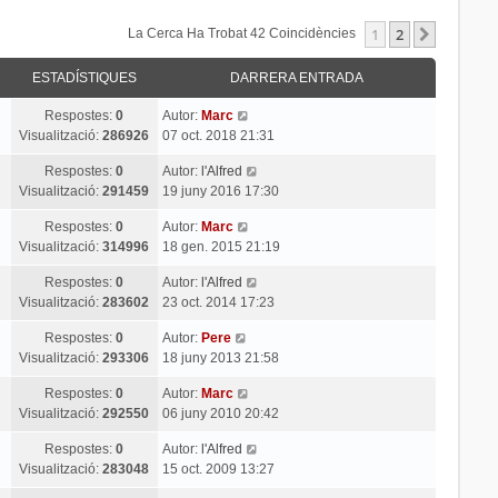
1
2
Següent
La Cerca Ha Trobat 42 Coincidències
ESTADÍSTIQUES
DARRERA ENTRADA
Respostes:
0
Autor:
Marc
Visualització:
286926
07 oct. 2018 21:31
Respostes:
0
Autor:
l'Alfred
Visualització:
291459
19 juny 2016 17:30
Respostes:
0
Autor:
Marc
Visualització:
314996
18 gen. 2015 21:19
Respostes:
0
Autor:
l'Alfred
Visualització:
283602
23 oct. 2014 17:23
Respostes:
0
Autor:
Pere
Visualització:
293306
18 juny 2013 21:58
Respostes:
0
Autor:
Marc
Visualització:
292550
06 juny 2010 20:42
Respostes:
0
Autor:
l'Alfred
Visualització:
283048
15 oct. 2009 13:27