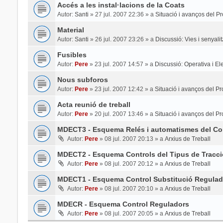
Accés a les instal·lacions de la Coats
Autor:
Santi
»
27 jul. 2007 22:36
» a
Situació i avanços del Pr
Material
Autor:
Santi
»
26 jul. 2007 23:26
» a
Discussió: Vies i senyali
Fusibles
Autor:
Pere
»
23 jul. 2007 14:57
» a
Discussió: Operativa i Elec
Nous subforos
Autor:
Pere
»
23 jul. 2007 12:42
» a
Situació i avanços del Pr
Acta reunió de treball
Autor:
Pere
»
20 jul. 2007 13:46
» a
Situació i avanços del Pr
MDECT3 - Esquema Relés i automatismes del Con
Autor:
Pere
»
08 jul. 2007 20:13
» a
Arxius de Treball
MDECT2 - Esquema Controls del Tipus de Tracci
Autor:
Pere
»
08 jul. 2007 20:12
» a
Arxius de Treball
MDECT1 - Esquema Control Substitució Regulad
Autor:
Pere
»
08 jul. 2007 20:10
» a
Arxius de Treball
MDECR - Esquema Control Reguladors
Autor:
Pere
»
08 jul. 2007 20:05
» a
Arxius de Treball