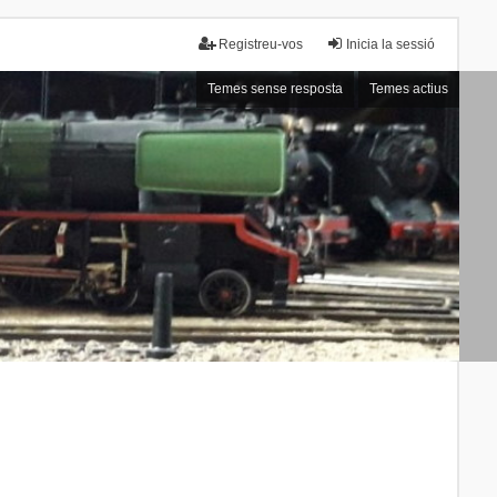
Registreu-vos
Inicia la sessió
Temes sense resposta
Temes actius