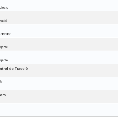
ojecte
tzació
tricitat
ojecte
ojecte
trol de Tracció
ó
ors