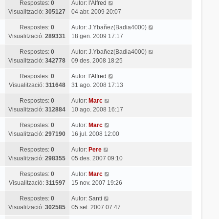
Respostes:
0
Autor:
l'Alfred
Visualització:
305127
04 abr. 2009 20:07
Respostes:
0
Autor:
J.Ybañez(Badia4000)
Visualització:
289331
18 gen. 2009 17:17
Respostes:
0
Autor:
J.Ybañez(Badia4000)
Visualització:
342778
09 des. 2008 18:25
Respostes:
0
Autor:
l'Alfred
Visualització:
311648
31 ago. 2008 17:13
Respostes:
0
Autor:
Marc
Visualització:
312884
10 ago. 2008 16:17
Respostes:
0
Autor:
Marc
Visualització:
297190
16 jul. 2008 12:00
Respostes:
0
Autor:
Pere
Visualització:
298355
05 des. 2007 09:10
Respostes:
0
Autor:
Marc
Visualització:
311597
15 nov. 2007 19:26
Respostes:
0
Autor:
Santi
Visualització:
302585
05 set. 2007 07:47