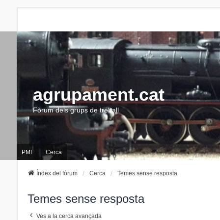
agrupament.cat
Fòrum dels grups de treball
PMF
Cerca
Índex del fòrum
Cerca
Temes sense resposta
Temes sense resposta
Ves a la cerca avançada