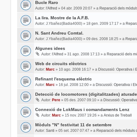
Bucle Raro
Autor:
l'Alfred
»
04 abr. 2009 20:07
» a
Reparació dels mòduls
La lira. Mostre de la A.F.B.
Autor:
J.Ybañez(Badia4000)
»
18 gen. 2009 17:17
» a
Repara
N. Sant Andreu Comtal.
Autor:
J.Ybañez(Badia4000)
»
09 des. 2008 18:25
» a
Repara
Algunes idees
Autor:
l'Alfred
»
31 ago. 2008 17:13
» a
Reparació dels mò
Web de circuits elèctrics
Autor:
Marc
»
10 ago. 2008 16:17
» a
Discussió: Operativa i El
Refinant l'esquema elèctric
Autor:
Marc
»
16 jul. 2008 12:00
» a
Discussió: Operativa i Ele
Detecció de locomotores (digitalitzades) aturade
Autor:
Pere
»
05 des. 2007 09:10
» a
Discussió: Operativa 
Connexió de LokMaus i comandaments Lenz
Autor:
Marc
»
15 nov. 2007 19:26
» a
Arxius de Treball
Mòduls "N" festivitat 11 de setembre
Autor:
Santi
»
05 set. 2007 07:47
» a
Reparació dels mòduls d