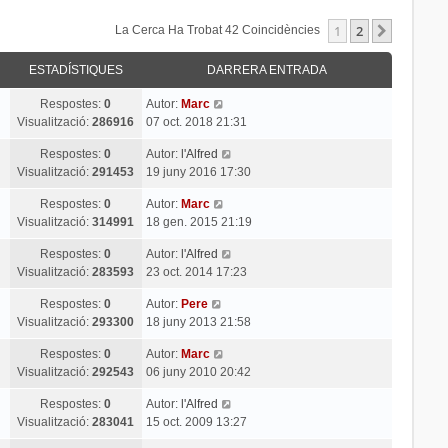
1
2
Següent
La Cerca Ha Trobat 42 Coincidències
ESTADÍSTIQUES
DARRERA ENTRADA
Respostes:
0
Autor:
Marc
Visualització:
286916
07 oct. 2018 21:31
Respostes:
0
Autor:
l'Alfred
Visualització:
291453
19 juny 2016 17:30
Respostes:
0
Autor:
Marc
Visualització:
314991
18 gen. 2015 21:19
Respostes:
0
Autor:
l'Alfred
Visualització:
283593
23 oct. 2014 17:23
Respostes:
0
Autor:
Pere
Visualització:
293300
18 juny 2013 21:58
Respostes:
0
Autor:
Marc
Visualització:
292543
06 juny 2010 20:42
Respostes:
0
Autor:
l'Alfred
Visualització:
283041
15 oct. 2009 13:27