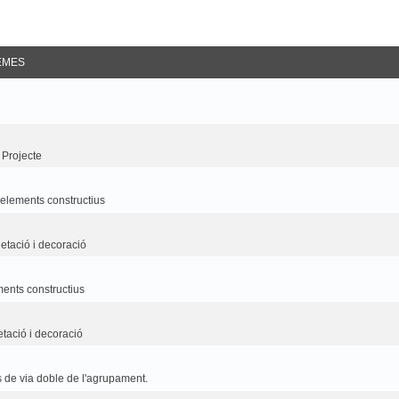
EMES
 Projecte
i elements constructius
etació i decoració
ements constructius
etació i decoració
 de via doble de l'agrupament.