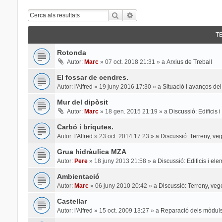
Cerca
Cerca Avançada
T
Rotonda
Autor:
Marc
»
07 oct. 2018 21:31
» a
Arxius de Treball
El fossar de cendres.
Autor:
l'Alfred
»
19 juny 2016 17:30
» a
Situació i avanços del
Mur del dipòsit
Autor:
Marc
»
18 gen. 2015 21:19
» a
Discussió: Edificis 
Carbó i briqutes.
Autor:
l'Alfred
»
23 oct. 2014 17:23
» a
Discussió: Terreny, veg
Grua hidràulica MZA
Autor:
Pere
»
18 juny 2013 21:58
» a
Discussió: Edificis i el
Ambientació
Autor:
Marc
»
06 juny 2010 20:42
» a
Discussió: Terreny, veg
Castellar
Autor:
l'Alfred
»
15 oct. 2009 13:27
» a
Reparació dels mòduls