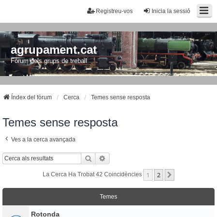
Registreu-vos
Inicia la sessió
agrupament.cat
Fòrum dels grups de treball
Índex del fòrum
Cerca
Temes sense resposta
Temes sense resposta
Ves a la cerca avançada
Cerca
Cerca Avançada
1
2
Següent
La Cerca Ha Trobat 42 Coincidències
Temes
Rotonda