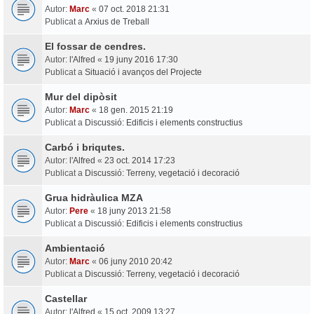
Autor:
Marc
«
07 oct. 2018 21:31
Publicat a
Arxius de Treball
El fossar de cendres.
Autor:
l'Alfred
«
19 juny 2016 17:30
Publicat a
Situació i avanços del Projecte
Mur del dipòsit
Autor:
Marc
«
18 gen. 2015 21:19
Publicat a
Discussió: Edificis i elements constructius
Carbó i briqutes.
Autor:
l'Alfred
«
23 oct. 2014 17:23
Publicat a
Discussió: Terreny, vegetació i decoració
Grua hidràulica MZA
Autor:
Pere
«
18 juny 2013 21:58
Publicat a
Discussió: Edificis i elements constructius
Ambientació
Autor:
Marc
«
06 juny 2010 20:42
Publicat a
Discussió: Terreny, vegetació i decoració
Castellar
Autor:
l'Alfred
«
15 oct. 2009 13:27