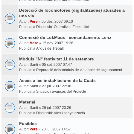
Detecció de locomotores (digitalitzades) aturades a
una via
Autor:
Pere
«
05 des. 2007 09:10
Publicat a
Discussió: Operativa i Electricitat
Connexió de LokMaus i comandaments Lenz
Autor:
Marc
«
15 nov. 2007 19:26
Publicat a
Arxius de Treball
Mòduls "N" festivitat 11 de setembre
Autor:
Santi
«
05 set. 2007 07:47
Publicat a
Reparació dels mòduls de via doble de l'agrupament.
Accés a les instal·lacions de la Coats
Autor:
Santi
«
27 jul. 2007 22:36
Publicat a
Situació i avanços del Projecte
Material
Autor:
Santi
«
26 jul. 2007 23:26
Publicat a
Discussió: Vies i senyalització
Fusibles
Autor:
Pere
«
23 jul. 2007 14:57