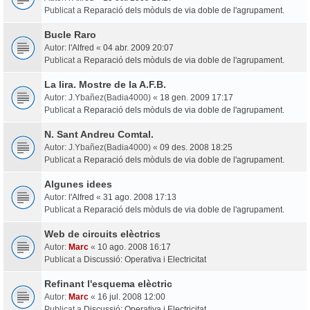
Publicat a
Reparació dels mòduls de via doble de l'agrupament.
Bucle Raro
Autor:
l'Alfred
«
04 abr. 2009 20:07
Publicat a
Reparació dels mòduls de via doble de l'agrupament.
La lira. Mostre de la A.F.B.
Autor:
J.Ybañez(Badia4000)
«
18 gen. 2009 17:17
Publicat a
Reparació dels mòduls de via doble de l'agrupament.
N. Sant Andreu Comtal.
Autor:
J.Ybañez(Badia4000)
«
09 des. 2008 18:25
Publicat a
Reparació dels mòduls de via doble de l'agrupament.
Algunes idees
Autor:
l'Alfred
«
31 ago. 2008 17:13
Publicat a
Reparació dels mòduls de via doble de l'agrupament.
Web de circuits elèctrics
Autor:
Marc
«
10 ago. 2008 16:17
Publicat a
Discussió: Operativa i Electricitat
Refinant l'esquema elèctric
Autor:
Marc
«
16 jul. 2008 12:00
Publicat a
Discussió: Operativa i Electricitat