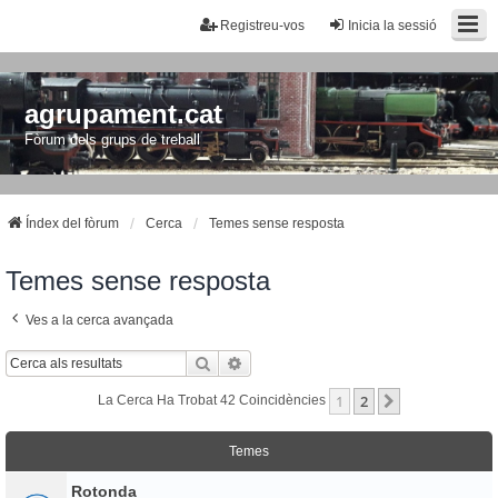
Registreu-vos
Inicia la sessió
agrupament.cat
Fòrum dels grups de treball
Índex del fòrum
Cerca
Temes sense resposta
Temes sense resposta
Ves a la cerca avançada
Cerca
Cerca Avançada
1
2
Següent
La Cerca Ha Trobat 42 Coincidències
Temes
Rotonda