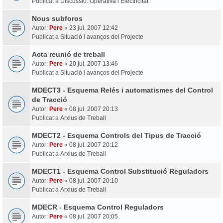
Publicat a
Discussió: Operativa i Electricitat
Nous subforos
Autor:
Pere
«
23 jul. 2007 12:42
Publicat a
Situació i avanços del Projecte
Acta reunió de treball
Autor:
Pere
«
20 jul. 2007 13:46
Publicat a
Situació i avanços del Projecte
MDECT3 - Esquema Relés i automatismes del Control
de Tracció
Autor:
Pere
«
08 jul. 2007 20:13
Publicat a
Arxius de Treball
MDECT2 - Esquema Controls del Tipus de Tracció
Autor:
Pere
«
08 jul. 2007 20:12
Publicat a
Arxius de Treball
MDECT1 - Esquema Control Substitució Reguladors
Autor:
Pere
«
08 jul. 2007 20:10
Publicat a
Arxius de Treball
MDECR - Esquema Control Reguladors
Autor:
Pere
«
08 jul. 2007 20:05