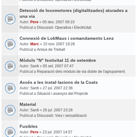
Detecció de locomotores (digitalitzades) aturades a
una via
Autor:
Pere
«
05 des. 2007 09:10
Publicat a
Discussió: Operativa i Electricitat
Connexió de LokMaus i comandaments Lenz
Autor:
Marc
«
15 nov. 2007 19:26
Publicat a
Arxius de Treball
Mòduls "N" festivitat 11 de setembre
Autor:
Santi
«
05 set. 2007 07:47
Publicat a
Reparació dels mòduls de via doble de l'agrupament.
Accés a les instal·lacions de la Coats
Autor:
Santi
«
27 jul. 2007 22:36
Publicat a
Situació i avanços del Projecte
Material
Autor:
Santi
«
26 jul. 2007 23:26
Publicat a
Discussió: Vies i senyalització
Fusibles
Autor:
Pere
«
23 jul. 2007 14:57