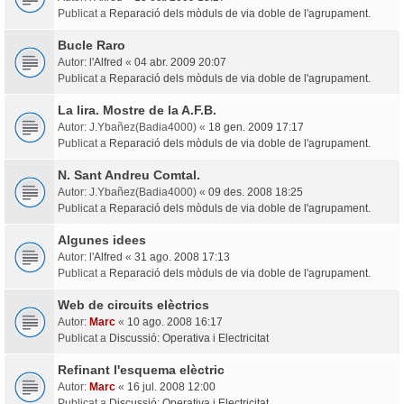
Publicat a
Reparació dels mòduls de via doble de l'agrupament.
Bucle Raro
Autor:
l'Alfred
«
04 abr. 2009 20:07
Publicat a
Reparació dels mòduls de via doble de l'agrupament.
La lira. Mostre de la A.F.B.
Autor:
J.Ybañez(Badia4000)
«
18 gen. 2009 17:17
Publicat a
Reparació dels mòduls de via doble de l'agrupament.
N. Sant Andreu Comtal.
Autor:
J.Ybañez(Badia4000)
«
09 des. 2008 18:25
Publicat a
Reparació dels mòduls de via doble de l'agrupament.
Algunes idees
Autor:
l'Alfred
«
31 ago. 2008 17:13
Publicat a
Reparació dels mòduls de via doble de l'agrupament.
Web de circuits elèctrics
Autor:
Marc
«
10 ago. 2008 16:17
Publicat a
Discussió: Operativa i Electricitat
Refinant l'esquema elèctric
Autor:
Marc
«
16 jul. 2008 12:00
Publicat a
Discussió: Operativa i Electricitat