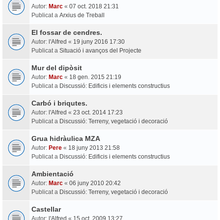
Autor:
Marc
«
07 oct. 2018 21:31
Publicat a
Arxius de Treball
El fossar de cendres.
Autor:
l'Alfred
«
19 juny 2016 17:30
Publicat a
Situació i avanços del Projecte
Mur del dipòsit
Autor:
Marc
«
18 gen. 2015 21:19
Publicat a
Discussió: Edificis i elements constructius
Carbó i briqutes.
Autor:
l'Alfred
«
23 oct. 2014 17:23
Publicat a
Discussió: Terreny, vegetació i decoració
Grua hidràulica MZA
Autor:
Pere
«
18 juny 2013 21:58
Publicat a
Discussió: Edificis i elements constructius
Ambientació
Autor:
Marc
«
06 juny 2010 20:42
Publicat a
Discussió: Terreny, vegetació i decoració
Castellar
Autor:
l'Alfred
«
15 oct. 2009 13:27