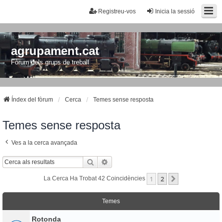
Registreu-vos
Inicia la sessió
agrupament.cat
Fòrum dels grups de treball
Índex del fòrum
Cerca
Temes sense resposta
Temes sense resposta
Ves a la cerca avançada
Cerca
Cerca Avançada
1
2
Següent
La Cerca Ha Trobat 42 Coincidències
Temes
Rotonda