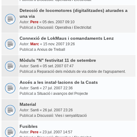
Detecció de locomotores (digitalitzades) aturades a
una via
Autor:
Pere
«
05 des. 2007 09:10
Publicat a
Discussió: Operativa i Electricitat
Connexió de LokMaus i comandaments Lenz
Autor:
Marc
«
15 nov. 2007 19:26
Publicat a
Arxius de Treball
Mòduls "N" festivitat 11 de setembre
Autor:
Santi
«
05 set. 2007 07:47
Publicat a
Reparació dels mòduls de via doble de l'agrupament.
Accés a les instal·lacions de la Coats
Autor:
Santi
«
27 jul. 2007 22:36
Publicat a
Situació i avanços del Projecte
Material
Autor:
Santi
«
26 jul. 2007 23:26
Publicat a
Discussió: Vies i senyalització
Fusibles
Autor:
Pere
«
23 jul. 2007 14:57