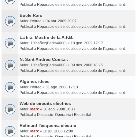
Publicat a
Reparació dels mòduls de via doble de l'agrupament.
Bucle Raro
Autor:
l'Alfred
«
04 abr. 2009 20:07
Publicat a
Reparació dels mòduls de via doble de l'agrupament.
La lira. Mostre de la A.F.B.
Autor:
J.Ybañez(Badia4000)
«
18 gen. 2009 17:17
Publicat a
Reparació dels mòduls de via doble de l'agrupament.
N. Sant Andreu Comtal.
Autor:
J.Ybañez(Badia4000)
«
09 des. 2008 18:25
Publicat a
Reparació dels mòduls de via doble de l'agrupament.
Algunes idees
Autor:
l'Alfred
«
31 ago. 2008 17:13
Publicat a
Reparació dels mòduls de via doble de l'agrupament.
Web de circuits elèctrics
Autor:
Marc
«
10 ago. 2008 16:17
Publicat a
Discussió: Operativa i Electricitat
Refinant l'esquema elèctric
Autor:
Marc
«
16 jul. 2008 12:00
Publicat a
Discussió: Operativa i Electricitat