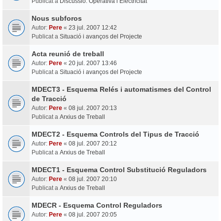
Publicat a
Discussió: Operativa i Electricitat
Nous subforos
Autor:
Pere
«
23 jul. 2007 12:42
Publicat a
Situació i avanços del Projecte
Acta reunió de treball
Autor:
Pere
«
20 jul. 2007 13:46
Publicat a
Situació i avanços del Projecte
MDECT3 - Esquema Relés i automatismes del Control
de Tracció
Autor:
Pere
«
08 jul. 2007 20:13
Publicat a
Arxius de Treball
MDECT2 - Esquema Controls del Tipus de Tracció
Autor:
Pere
«
08 jul. 2007 20:12
Publicat a
Arxius de Treball
MDECT1 - Esquema Control Substitució Reguladors
Autor:
Pere
«
08 jul. 2007 20:10
Publicat a
Arxius de Treball
MDECR - Esquema Control Reguladors
Autor:
Pere
«
08 jul. 2007 20:05