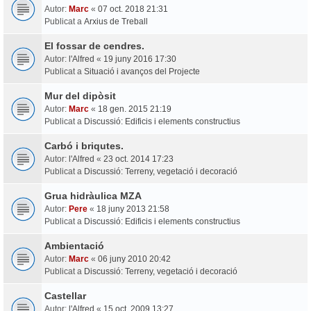
Autor:
Marc
«
07 oct. 2018 21:31
Publicat a
Arxius de Treball
El fossar de cendres.
Autor:
l'Alfred
«
19 juny 2016 17:30
Publicat a
Situació i avanços del Projecte
Mur del dipòsit
Autor:
Marc
«
18 gen. 2015 21:19
Publicat a
Discussió: Edificis i elements constructius
Carbó i briqutes.
Autor:
l'Alfred
«
23 oct. 2014 17:23
Publicat a
Discussió: Terreny, vegetació i decoració
Grua hidràulica MZA
Autor:
Pere
«
18 juny 2013 21:58
Publicat a
Discussió: Edificis i elements constructius
Ambientació
Autor:
Marc
«
06 juny 2010 20:42
Publicat a
Discussió: Terreny, vegetació i decoració
Castellar
Autor:
l'Alfred
«
15 oct. 2009 13:27