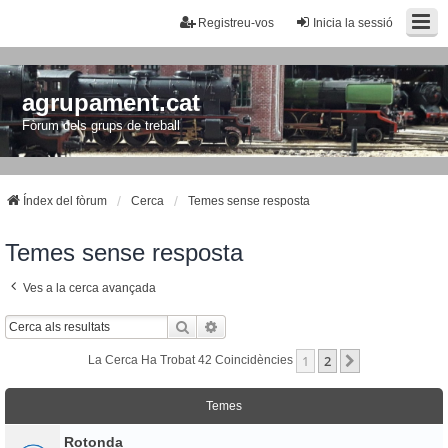
Registreu-vos
Inicia la sessió
agrupament.cat
Fòrum dels grups de treball
Índex del fòrum
Cerca
Temes sense resposta
Temes sense resposta
Ves a la cerca avançada
Cerca
Cerca Avançada
1
2
Següent
La Cerca Ha Trobat 42 Coincidències
Temes
Rotonda