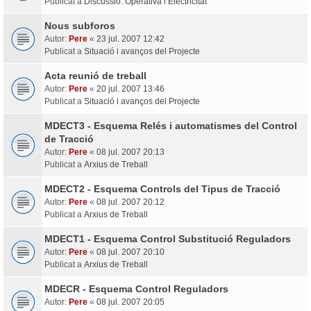
Publicat a
Discussió: Operativa i Electricitat
Nous subforos
Autor:
Pere
«
23 jul. 2007 12:42
Publicat a
Situació i avanços del Projecte
Acta reunió de treball
Autor:
Pere
«
20 jul. 2007 13:46
Publicat a
Situació i avanços del Projecte
MDECT3 - Esquema Relés i automatismes del Control
de Tracció
Autor:
Pere
«
08 jul. 2007 20:13
Publicat a
Arxius de Treball
MDECT2 - Esquema Controls del Tipus de Tracció
Autor:
Pere
«
08 jul. 2007 20:12
Publicat a
Arxius de Treball
MDECT1 - Esquema Control Substitució Reguladors
Autor:
Pere
«
08 jul. 2007 20:10
Publicat a
Arxius de Treball
MDECR - Esquema Control Reguladors
Autor:
Pere
«
08 jul. 2007 20:05