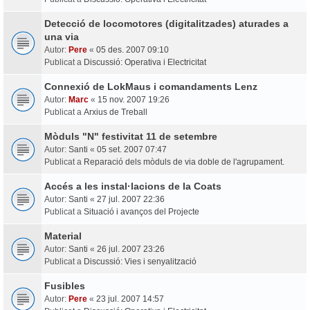
Detecció de locomotores (digitalitzades) aturades a
una via
Autor:
Pere
«
05 des. 2007 09:10
Publicat a
Discussió: Operativa i Electricitat
Connexió de LokMaus i comandaments Lenz
Autor:
Marc
«
15 nov. 2007 19:26
Publicat a
Arxius de Treball
Mòduls "N" festivitat 11 de setembre
Autor:
Santi
«
05 set. 2007 07:47
Publicat a
Reparació dels mòduls de via doble de l'agrupament.
Accés a les instal·lacions de la Coats
Autor:
Santi
«
27 jul. 2007 22:36
Publicat a
Situació i avanços del Projecte
Material
Autor:
Santi
«
26 jul. 2007 23:26
Publicat a
Discussió: Vies i senyalització
Fusibles
Autor:
Pere
«
23 jul. 2007 14:57