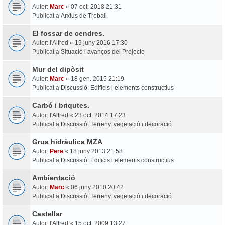
Autor:
Marc
«
07 oct. 2018 21:31
Publicat a
Arxius de Treball
El fossar de cendres.
Autor:
l'Alfred
«
19 juny 2016 17:30
Publicat a
Situació i avanços del Projecte
Mur del dipòsit
Autor:
Marc
«
18 gen. 2015 21:19
Publicat a
Discussió: Edificis i elements constructius
Carbó i briqutes.
Autor:
l'Alfred
«
23 oct. 2014 17:23
Publicat a
Discussió: Terreny, vegetació i decoració
Grua hidràulica MZA
Autor:
Pere
«
18 juny 2013 21:58
Publicat a
Discussió: Edificis i elements constructius
Ambientació
Autor:
Marc
«
06 juny 2010 20:42
Publicat a
Discussió: Terreny, vegetació i decoració
Castellar
Autor:
l'Alfred
«
15 oct. 2009 13:27