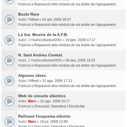
Publicat a
Reparació dels mòduls de via doble de l'agrupament.
Bucle Raro
Autor:
l'Alfred
«
04 abr. 2009 20:07
Publicat a
Reparació dels mòduls de via doble de l'agrupament.
La lira. Mostre de la A.F.B.
Autor:
J.Ybañez(Badia4000)
«
18 gen. 2009 17:17
Publicat a
Reparació dels mòduls de via doble de l'agrupament.
N. Sant Andreu Comtal.
Autor:
J.Ybañez(Badia4000)
«
09 des. 2008 18:25
Publicat a
Reparació dels mòduls de via doble de l'agrupament.
Algunes idees
Autor:
l'Alfred
«
31 ago. 2008 17:13
Publicat a
Reparació dels mòduls de via doble de l'agrupament.
Web de circuits elèctrics
Autor:
Marc
«
10 ago. 2008 16:17
Publicat a
Discussió: Operativa i Electricitat
Refinant l'esquema elèctric
Autor:
Marc
«
16 jul. 2008 12:00
Publicat a
Discussió: Operativa i Electricitat