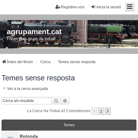
Registreu-vos
Inicia la sessió
agrupament.cat
Fòrum dels grups de treball
Índex del fòrum
Cerca
Temes sense resposta
Temes sense resposta
Ves a la cerca avançada
Cerca
Cerca Avançada
1
2
Següent
La Cerca Ha Trobat 42 Coincidències
Temes
Rotonda