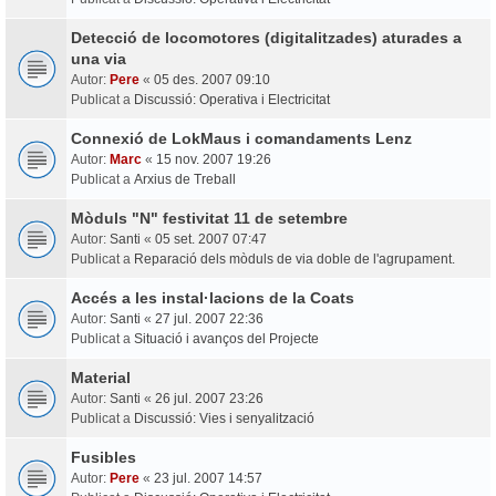
Detecció de locomotores (digitalitzades) aturades a
una via
Autor:
Pere
«
05 des. 2007 09:10
Publicat a
Discussió: Operativa i Electricitat
Connexió de LokMaus i comandaments Lenz
Autor:
Marc
«
15 nov. 2007 19:26
Publicat a
Arxius de Treball
Mòduls "N" festivitat 11 de setembre
Autor:
Santi
«
05 set. 2007 07:47
Publicat a
Reparació dels mòduls de via doble de l'agrupament.
Accés a les instal·lacions de la Coats
Autor:
Santi
«
27 jul. 2007 22:36
Publicat a
Situació i avanços del Projecte
Material
Autor:
Santi
«
26 jul. 2007 23:26
Publicat a
Discussió: Vies i senyalització
Fusibles
Autor:
Pere
«
23 jul. 2007 14:57