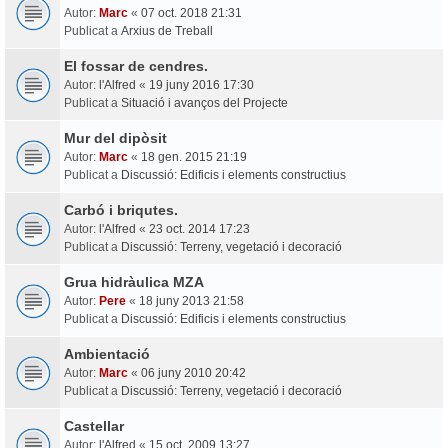
Autor:
Marc
«
07 oct. 2018 21:31
Publicat a
Arxius de Treball
El fossar de cendres.
Autor:
l'Alfred
«
19 juny 2016 17:30
Publicat a
Situació i avanços del Projecte
Mur del dipòsit
Autor:
Marc
«
18 gen. 2015 21:19
Publicat a
Discussió: Edificis i elements constructius
Carbó i briqutes.
Autor:
l'Alfred
«
23 oct. 2014 17:23
Publicat a
Discussió: Terreny, vegetació i decoració
Grua hidràulica MZA
Autor:
Pere
«
18 juny 2013 21:58
Publicat a
Discussió: Edificis i elements constructius
Ambientació
Autor:
Marc
«
06 juny 2010 20:42
Publicat a
Discussió: Terreny, vegetació i decoració
Castellar
Autor:
l'Alfred
«
15 oct. 2009 13:27