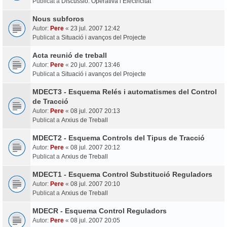
Publicat a
Discussió: Operativa i Electricitat
Nous subforos
Autor:
Pere
«
23 jul. 2007 12:42
Publicat a
Situació i avanços del Projecte
Acta reunió de treball
Autor:
Pere
«
20 jul. 2007 13:46
Publicat a
Situació i avanços del Projecte
MDECT3 - Esquema Relés i automatismes del Control
de Tracció
Autor:
Pere
«
08 jul. 2007 20:13
Publicat a
Arxius de Treball
MDECT2 - Esquema Controls del Tipus de Tracció
Autor:
Pere
«
08 jul. 2007 20:12
Publicat a
Arxius de Treball
MDECT1 - Esquema Control Substitució Reguladors
Autor:
Pere
«
08 jul. 2007 20:10
Publicat a
Arxius de Treball
MDECR - Esquema Control Reguladors
Autor:
Pere
«
08 jul. 2007 20:05