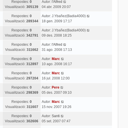
Respostes:
0
Autor:
l'Alfred
Visualització:
305139
04 abr. 2009 20:07
Respostes:
0
Autor:
J.Ybañez(Badia4000)
Visualització:
289344
18 gen. 2009 17:17
Respostes:
0
Autor:
J.Ybañez(Badia4000)
Visualització:
342791
09 des. 2008 18:25
Respostes:
0
Autor:
l'Alfred
Visualització:
311662
31 ago. 2008 17:13
Respostes:
0
Autor:
Marc
Visualització:
312897
10 ago. 2008 16:17
Respostes:
0
Autor:
Marc
Visualització:
297204
16 jul. 2008 12:00
Respostes:
0
Autor:
Pere
Visualització:
298369
05 des. 2007 09:10
Respostes:
0
Autor:
Marc
Visualització:
311607
15 nov. 2007 19:26
Respostes:
0
Autor:
Santi
Visualització:
302606
05 set. 2007 07:47