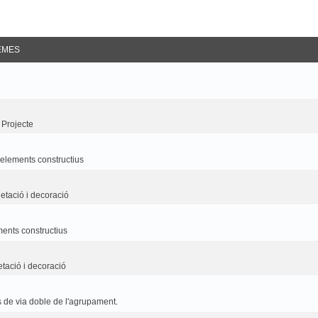
EMES
 Projecte
i elements constructius
etació i decoració
ements constructius
etació i decoració
 de via doble de l'agrupament.