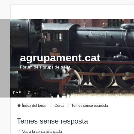
agrupament.cat
Fòrum dels grups de treball
PMF
Cerca
Índex del fòrum
Cerca
Temes sense resposta
Temes sense resposta
Ves a la cerca avançada