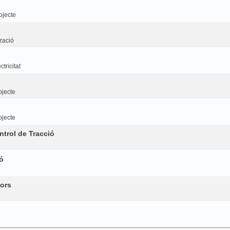
ojecte
tzació
tricitat
ojecte
ojecte
trol de Tracció
ó
ors