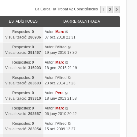
1
2
Següent
La Cerca Ha Trobat 42 Coincidències
ESTADÍSTIQUES
DARRERA ENTRADA
Respostes:
0
Autor:
Marc
Visualització:
286936
07 oct. 2018 21:31
Respostes:
0
Autor:
l'Alfred
Visualització:
291467
19 juny 2016 17:30
Respostes:
0
Autor:
Marc
Visualització:
315003
18 gen. 2015 21:19
Respostes:
0
Autor:
l'Alfred
Visualització:
283603
23 oct. 2014 17:23
Respostes:
0
Autor:
Pere
Visualització:
293310
18 juny 2013 21:58
Respostes:
0
Autor:
Marc
Visualització:
292557
06 juny 2010 20:42
Respostes:
0
Autor:
l'Alfred
Visualització:
283054
15 oct. 2009 13:27