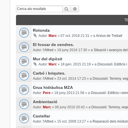
Cerca
Cerca Avançada
T
Rotonda
Autor:
Marc
»
07 oct. 2018 21:31
» a
Arxius de Treball
El fossar de cendres.
Autor:
l'Alfred
»
19 juny 2016 17:30
» a
Situació i avanços del
Mur del dipòsit
Autor:
Marc
»
18 gen. 2015 21:19
» a
Discussió: Edificis 
Carbó i briqutes.
Autor:
l'Alfred
»
23 oct. 2014 17:23
» a
Discussió: Terreny, veg
Grua hidràulica MZA
Autor:
Pere
»
18 juny 2013 21:58
» a
Discussió: Edificis i el
Ambientació
Autor:
Marc
»
06 juny 2010 20:42
» a
Discussió: Terreny, veg
Castellar
Autor:
l'Alfred
»
15 oct. 2009 13:27
» a
Reparació dels mòduls