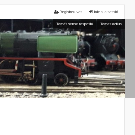
Registreu-vos
Inicia la sessió
Temes sense resposta
Temes actius