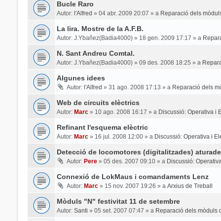
Bucle Raro
Autor:
l'Alfred
»
04 abr. 2009 20:07
» a
Reparació dels mòduls
La lira. Mostre de la A.F.B.
Autor:
J.Ybañez(Badia4000)
»
18 gen. 2009 17:17
» a
Repara
N. Sant Andreu Comtal.
Autor:
J.Ybañez(Badia4000)
»
09 des. 2008 18:25
» a
Repara
Algunes idees
Autor:
l'Alfred
»
31 ago. 2008 17:13
» a
Reparació dels mò
Web de circuits elèctrics
Autor:
Marc
»
10 ago. 2008 16:17
» a
Discussió: Operativa i El
Refinant l'esquema elèctric
Autor:
Marc
»
16 jul. 2008 12:00
» a
Discussió: Operativa i Ele
Detecció de locomotores (digitalitzades) aturade
Autor:
Pere
»
05 des. 2007 09:10
» a
Discussió: Operativa 
Connexió de LokMaus i comandaments Lenz
Autor:
Marc
»
15 nov. 2007 19:26
» a
Arxius de Treball
Mòduls "N" festivitat 11 de setembre
Autor:
Santi
»
05 set. 2007 07:47
» a
Reparació dels mòduls d