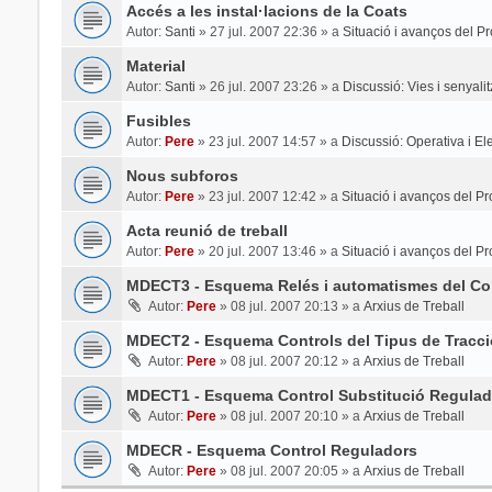
Accés a les instal·lacions de la Coats
Autor:
Santi
»
27 jul. 2007 22:36
» a
Situació i avanços del Pr
Material
Autor:
Santi
»
26 jul. 2007 23:26
» a
Discussió: Vies i senyali
Fusibles
Autor:
Pere
»
23 jul. 2007 14:57
» a
Discussió: Operativa i Elec
Nous subforos
Autor:
Pere
»
23 jul. 2007 12:42
» a
Situació i avanços del Pr
Acta reunió de treball
Autor:
Pere
»
20 jul. 2007 13:46
» a
Situació i avanços del Pr
MDECT3 - Esquema Relés i automatismes del Con
Autor:
Pere
»
08 jul. 2007 20:13
» a
Arxius de Treball
MDECT2 - Esquema Controls del Tipus de Tracci
Autor:
Pere
»
08 jul. 2007 20:12
» a
Arxius de Treball
MDECT1 - Esquema Control Substitució Regulad
Autor:
Pere
»
08 jul. 2007 20:10
» a
Arxius de Treball
MDECR - Esquema Control Reguladors
Autor:
Pere
»
08 jul. 2007 20:05
» a
Arxius de Treball