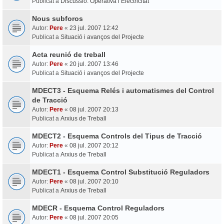
Publicat a
Discussió: Operativa i Electricitat
Nous subforos
Autor:
Pere
«
23 jul. 2007 12:42
Publicat a
Situació i avanços del Projecte
Acta reunió de treball
Autor:
Pere
«
20 jul. 2007 13:46
Publicat a
Situació i avanços del Projecte
MDECT3 - Esquema Relés i automatismes del Control
de Tracció
Autor:
Pere
«
08 jul. 2007 20:13
Publicat a
Arxius de Treball
MDECT2 - Esquema Controls del Tipus de Tracció
Autor:
Pere
«
08 jul. 2007 20:12
Publicat a
Arxius de Treball
MDECT1 - Esquema Control Substitució Reguladors
Autor:
Pere
«
08 jul. 2007 20:10
Publicat a
Arxius de Treball
MDECR - Esquema Control Reguladors
Autor:
Pere
«
08 jul. 2007 20:05