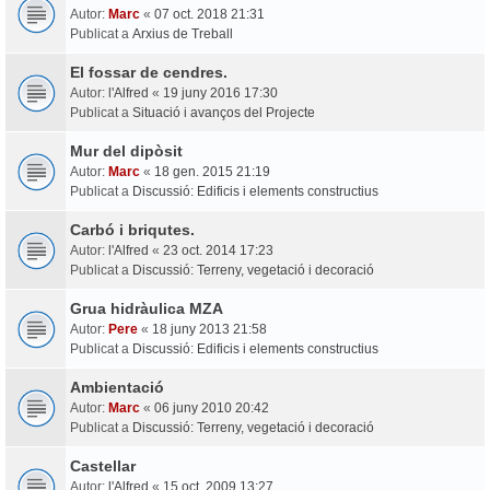
Autor:
Marc
«
07 oct. 2018 21:31
Publicat a
Arxius de Treball
El fossar de cendres.
Autor:
l'Alfred
«
19 juny 2016 17:30
Publicat a
Situació i avanços del Projecte
Mur del dipòsit
Autor:
Marc
«
18 gen. 2015 21:19
Publicat a
Discussió: Edificis i elements constructius
Carbó i briqutes.
Autor:
l'Alfred
«
23 oct. 2014 17:23
Publicat a
Discussió: Terreny, vegetació i decoració
Grua hidràulica MZA
Autor:
Pere
«
18 juny 2013 21:58
Publicat a
Discussió: Edificis i elements constructius
Ambientació
Autor:
Marc
«
06 juny 2010 20:42
Publicat a
Discussió: Terreny, vegetació i decoració
Castellar
Autor:
l'Alfred
«
15 oct. 2009 13:27