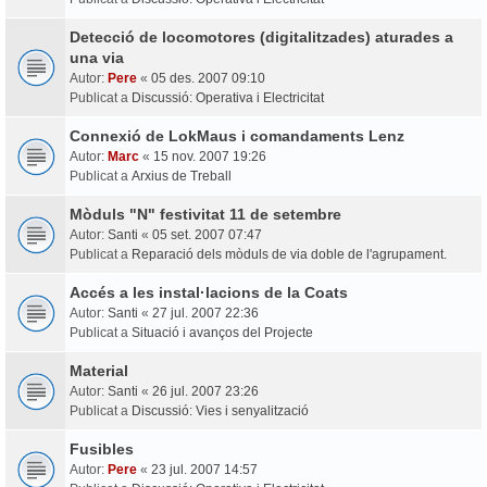
Detecció de locomotores (digitalitzades) aturades a
una via
Autor:
Pere
«
05 des. 2007 09:10
Publicat a
Discussió: Operativa i Electricitat
Connexió de LokMaus i comandaments Lenz
Autor:
Marc
«
15 nov. 2007 19:26
Publicat a
Arxius de Treball
Mòduls "N" festivitat 11 de setembre
Autor:
Santi
«
05 set. 2007 07:47
Publicat a
Reparació dels mòduls de via doble de l'agrupament.
Accés a les instal·lacions de la Coats
Autor:
Santi
«
27 jul. 2007 22:36
Publicat a
Situació i avanços del Projecte
Material
Autor:
Santi
«
26 jul. 2007 23:26
Publicat a
Discussió: Vies i senyalització
Fusibles
Autor:
Pere
«
23 jul. 2007 14:57