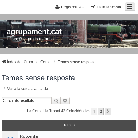
Registreu-vos
Inicia la sessió
agrupament.cat
Fòrum dels grups de treball
Índex del fòrum
Cerca
Temes sense resposta
Temes sense resposta
Ves a la cerca avançada
Cerca
Cerca Avançada
1
2
Següent
La Cerca Ha Trobat 42 Coincidències
Temes
Rotonda