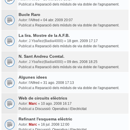
Publicat a
Reparació dels mòduls de via doble de l'agrupament.
Bucle Raro
Autor:
l'Alfred
«
04 abr. 2009 20:07
Publicat a
Reparació dels mòduls de via doble de l'agrupament.
La lira. Mostre de la A.F.B.
Autor:
J.Ybañez(Badia4000)
«
18 gen. 2009 17:17
Publicat a
Reparació dels mòduls de via doble de l'agrupament.
N. Sant Andreu Comtal.
Autor:
J.Ybañez(Badia4000)
«
09 des. 2008 18:25
Publicat a
Reparació dels mòduls de via doble de l'agrupament.
Algunes idees
Autor:
l'Alfred
«
31 ago. 2008 17:13
Publicat a
Reparació dels mòduls de via doble de l'agrupament.
Web de circuits elèctrics
Autor:
Marc
«
10 ago. 2008 16:17
Publicat a
Discussió: Operativa i Electricitat
Refinant l'esquema elèctric
Autor:
Marc
«
16 jul. 2008 12:00
Publicat a
Discussió: Operativa i Electricitat